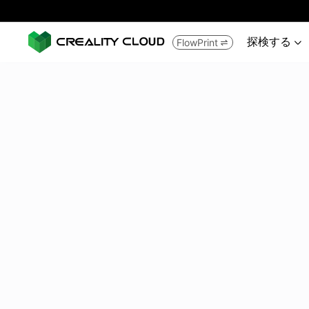
探検する
FlowPrint

