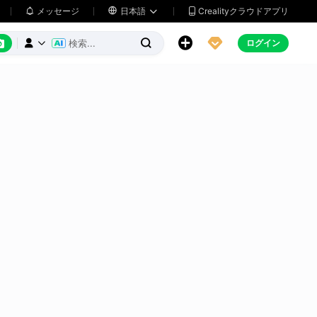
メッセージ

日本語
Crealityクラウドアプリ






ログイン


