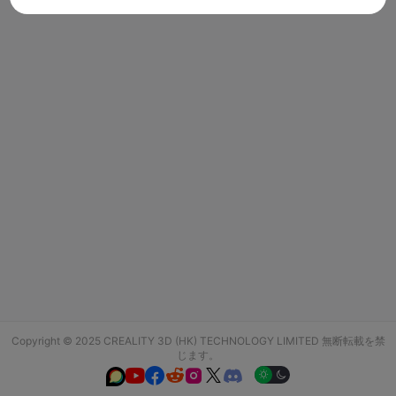
Copyright © 2025 CREALITY 3D (HK) TECHNOLOGY LIMITED 無断転載を禁
じます。





