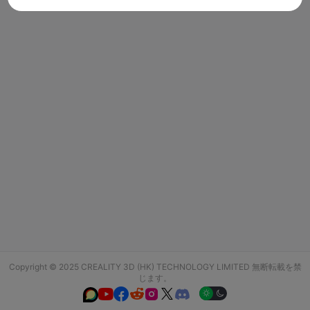
Copyright © 2025 CREALITY 3D (HK) TECHNOLOGY LIMITED 無断転載を禁
じます。





