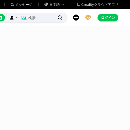
メッセージ

日本語
Crealityクラウドアプリ






ログイン


