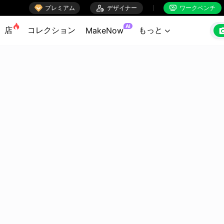

プレミアム

デザイナー
ワークベンチ


AI
店
コレクション
もっと
MakeNow
