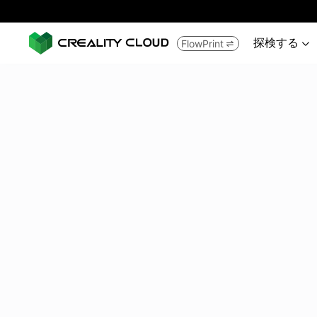
探検する
FlowPrint

