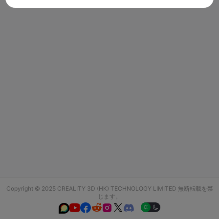
Copyright © 2025 CREALITY 3D (HK) TECHNOLOGY LIMITED 無断転載を禁
じます。





