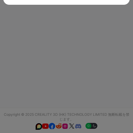
Copyright © 2025 CREALITY 3D (HK) TECHNOLOGY LIMITED 無断転載を禁
じます。





