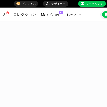

プレミアム

デザイナー
ワークベンチ


AI
店
コレクション
もっと
MakeNow
