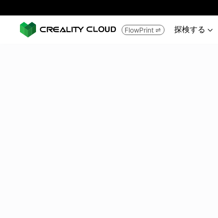
探検する
FlowPrint

