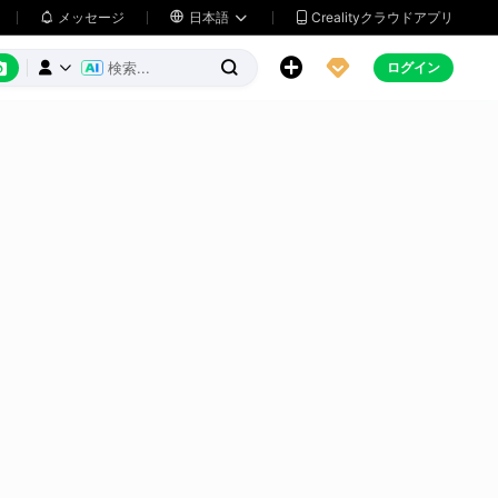
メッセージ

日本語
Crealityクラウドアプリ






ログイン


