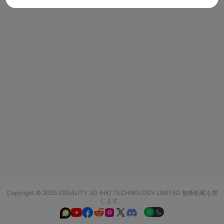
Copyright © 2025 CREALITY 3D (HK) TECHNOLOGY LIMITED 無断転載を禁
じます。





