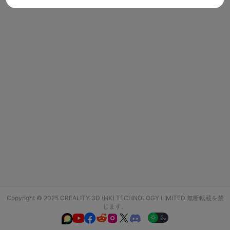
Copyright © 2025 CREALITY 3D (HK) TECHNOLOGY LIMITED 無断転載を禁
じます。





