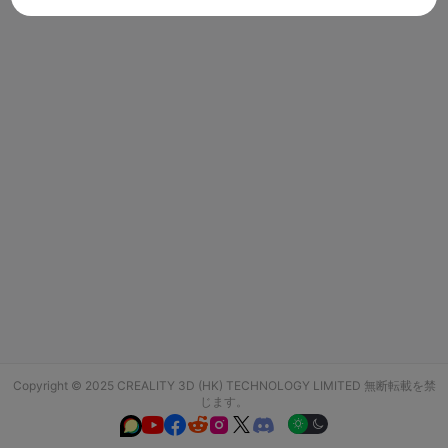
Copyright © 2025 CREALITY 3D (HK) TECHNOLOGY LIMITED 無断転載を禁
じます。





