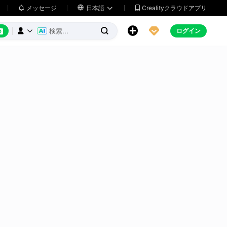
メッセージ

日本語
Crealityクラウドアプリ






ログイン


