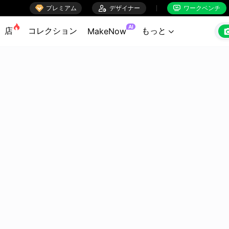

プレミアム

デザイナー
ワークベンチ


AI
店
コレクション
もっと
MakeNow
