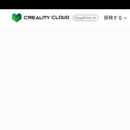
探検する
FlowPrint

