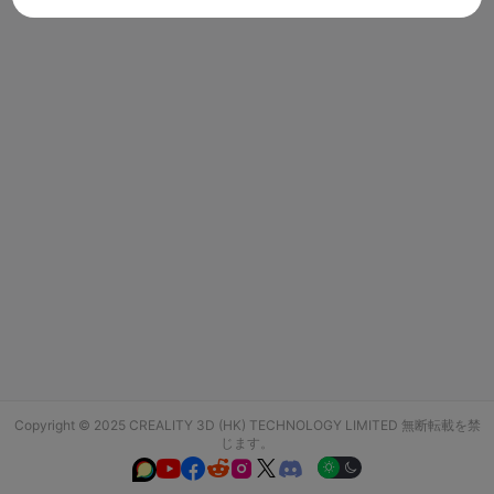
Copyright © 2025 CREALITY 3D (HK) TECHNOLOGY LIMITED 無断転載を禁
じます。





