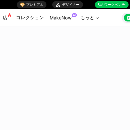

プレミアム

デザイナー
ワークベンチ


AI
店
コレクション
もっと
MakeNow
