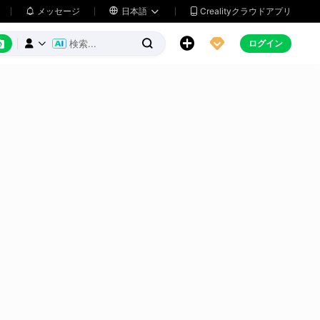
メッセージ

日本語
Crealityクラウドアプリ






ログイン


