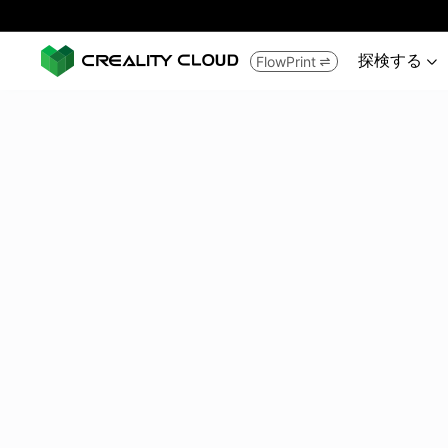
探検する
FlowPrint

