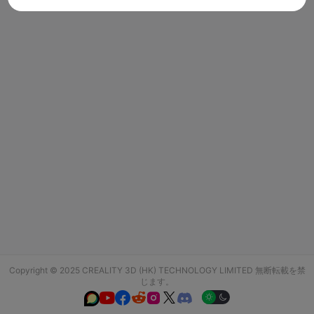
Copyright © 2025 CREALITY 3D (HK) TECHNOLOGY LIMITED 無断転載を禁
じます。





