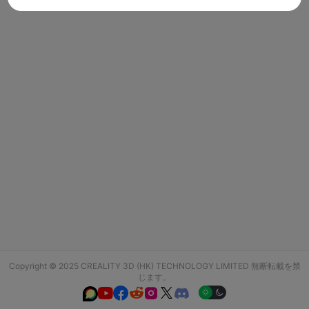
Copyright © 2025 CREALITY 3D (HK) TECHNOLOGY LIMITED 無断転載を禁
じます。





