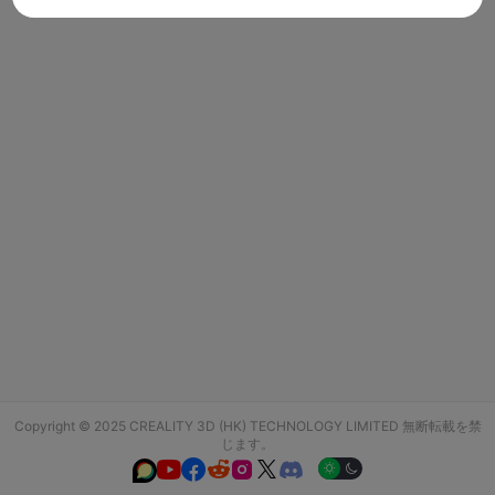
Copyright © 2025 CREALITY 3D (HK) TECHNOLOGY LIMITED 無断転載を禁
じます。





