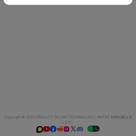
Copyright © 2025 CREALITY 3D (HK) TECHNOLOGY LIMITED 無断転載を禁
じます。





