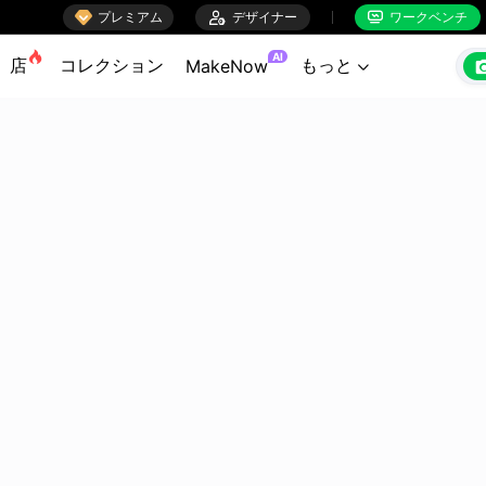

プレミアム

デザイナー
ワークベンチ


AI
店
コレクション
もっと
MakeNow
