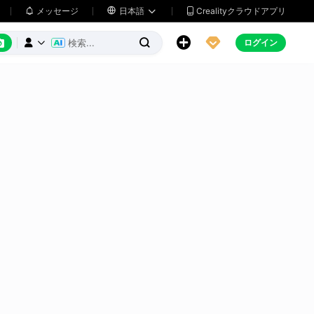
メッセージ

日本語
Crealityクラウドアプリ






ログイン


