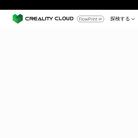
探検する
FlowPrint

