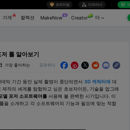

프리미엄

디자이너
작


AI
가게
컬렉션
더
MakeNow
Creator

포저 툴 알아보기
가장 좋아하는
공유하다





팬데믹 기간 동안 실제 촬영이 중단되면서
3D 캐릭터에
대
터 제작의 세계를 탐험하고 싶은 초보자이든, 기술을 업그레
 모델 포저 소프트웨어를
사용해 볼 완벽한 시기입니다. 이
저 툴을 소개하고 각 소프트웨어의 기능과 필요에 맞는 적합