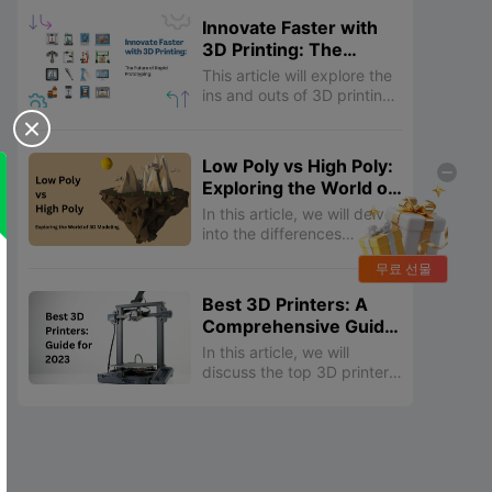
processing 3D prints,
Innovate Faster with
allowing you to achieve
3D Printing: The
smoother surfaces,
Future of Rapid
improved mechanical
This article will explore the
Prototyping
properties, enhanced
ins and outs of 3D printing
aesthetics, and more.
prototypes, from its basic

principles to its benefits
and applications.
Low Poly vs High Poly:
Exploring the World of
3D Modeling
In this article, we will delve
into the differences
between low poly and high
무료 선물
poly models, explore their
respective advantages and
Best 3D Printers: A
disadvantages, and
Comprehensive Guide
discuss their applications in
for 2023
various industries.
In this article, we will
discuss the top 3D printers
in 2023, including resin,
budget-friendly, and
beginner-friendly options.