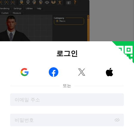
로그인



또는
MakeHuman 스크린샷