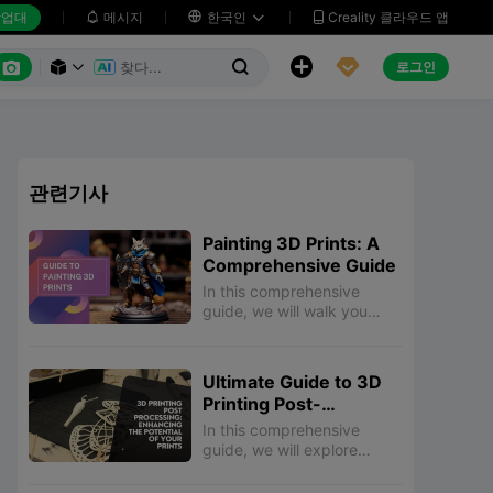
업대
메시지

한국인
Creality 클라우드 앱






로그인



관련기사
Painting 3D Prints: A
Comprehensive Guide
In this comprehensive
guide, we will walk you
through the step-by-step
process of painting PLA 3D
prints, from the necessary
Ultimate Guide to 3D
preparations to the final
Printing Post-
touches.
Processing: Tips for
In this comprehensive
Perfect Finishes
guide, we will explore
various methods and
techniques for post-