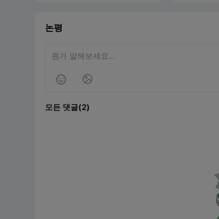
문 엔지니어
와 소프트웨
플로우를 획
논평
니다. 이 심
최고의 3D 
가치를 중심
3D 스캐닝 
시키기 위해


어 솔루션인 C
도 자세히 살
션부터 호환성
모든 댓글(2)
는 2025년
필요한 모든 