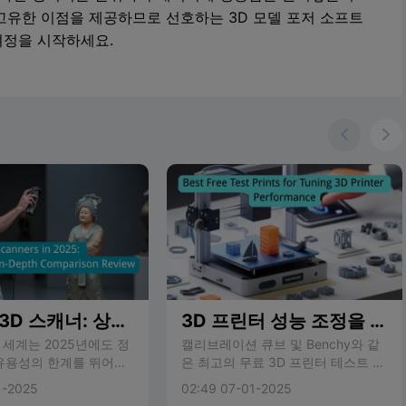
고유한 이점을 제공하므로 선호하는 3D 모델 포저 소프트
여정을 시작하세요.


 3D 스캐너: 상위
3D 프린터 성능 조정을 위
심층 비교 검토
한 최고의 무료 테스트 프
 세계는 2025년에도 정
캘리브레이션 큐브 및 Benchy와 같
 유용성의 한계를 뛰어넘
은 최고의 무료 3D 프린터 테스트 모
린트
술을 통해 빠르게 발전
델을 사용하여 인쇄 정확도를 미세
1-2025
02:49 07-01-2025
. 제작자, 디자이너, 전
조정하고 품질을 개선하며 일반적인