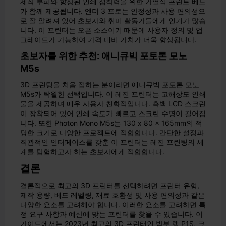
제작 부피와 향상된 인쇄 접착력을 위한 가열식 프린트 베드
가 함께 제공됩니다. 엔더 3 프로는 안정성과 사용 편의성으
로 잘 알려져 있어 초보자와 취미 활동가들에게 인기가 많습
니다. 이 프린터는 오픈 소스이기 때문에 사용자 정의 및 업
그레이드가 가능하여 가격 대비 가치가 더욱 향상됩니다.
초보자를 위한 추천: 애니큐빅 포토톤 모노
M5s
3D 프린팅을 처음 접하는 분이라면 애니큐빅 포토톤 모노
M5s가 탁월한 선택입니다. 이 레진 프린터는 고해상도 인쇄
물을 제공하며 매우 사용자 친화적입니다. 흑백 LCD 스크린
이 장착되어 있어 인쇄 속도가 빠르고 스크린 수명이 길어집
니다. 또한 Photon Mono M5s는 130 x 80 x 165mm의 적
당한 크기로 다양한 프로젝트에 적합합니다. 간단한 설정과
직관적인 인터페이스를 갖춘 이 프린터는 레진 프린팅의 세
계를 탐험하고자 하는 초보자에게 적합합니다.
결론
결론적으로 최고의 3D 프린터를 선택하려면 프린터 유형,
제작 용량, 베드 레벨링, 재료 호환성 및 사용 편의성과 같은
다양한 요소를 고려해야 합니다. 이러한 요소를 고려하면 특
정 요구 사항과 예산에 맞는 프린터를 찾을 수 있습니다. 이
가이드에서는 2023년 최고의 3D 프린터인 밤부 랩 P1S, 크