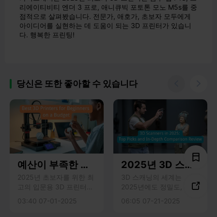
리에이티비티 엔더 3 프로, 애니큐빅 포토톤 모노 M5s를 중
점적으로 살펴봤습니다. 전문가, 애호가, 초보자 모두에게
아이디어를 실현하는 데 도움이 되는 3D 프린터가 있습니
다. 행복한 프린팅!
당신은 또한 좋아할 수 있습니다


예산이 부족한 초
2025년 3D 스캐
보자를 위한 최고
너: 상위 추천 및
2025년 초보자를 위한 최
3D 스캐닝의 세계는

고의 입문용 3D 프린터로
2025년에도 정밀도, 속도,
의 3D 프린터
심층 비교 검토
경제성, 사용 편의성, 안정
유용성의 한계를 뛰어넘는
03:40 07-01-2025
06:05 07-21-2025
적인 인쇄 품질을 갖춘 최
새로운 기술을 통해 빠르
고의 제품을 추천합니다.
게 발전하고 있습니다. 제