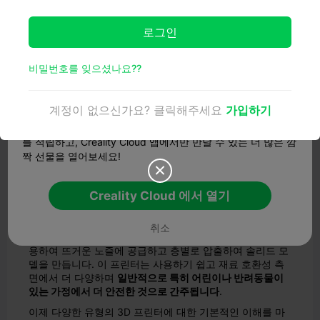
다양한 유형의 3D 프린터 이해하기
로그인
시중에서 판매되는 최고의 3D 프린터를 살펴보기 전에 먼

저 다양한 유형의 3D 프린터를 이해하는 것이 중요합니다.
가장 일반적인 두 가지 유형은 레진 MSLA(광조형) 프린터
비밀번호를 잊으셨나요??
와 필라멘트 FDM(용융 증착 모델링) 프린터입니다.
모든 기능을 경험해 보세요
레진 MSLA 프린터
계정이 없으신가요? 클릭해주세요
가입하기
모델의 상세 정보를 확인하고, 원활한 클라우드 슬라이싱과 원
레진 MSLA 프린터는 UV 경화 레진 재료를 사용하여 레이
클릭 프린팅을 즐겨보세요. 모델과 상호작용하여 독점 포인트
어별로 모델을 제작합니다. 이 프린터는 뛰어난 디테일을 제
를 적립하고, Creality Cloud 앱에서만 만날 수 있는 더 많은 깜
공하며 고해상도 인쇄물을 필요로 하는 애호가들에게 인기
짝 선물을 열어보세요!
가 있습니다. 그러나 레진 인쇄에는
독성 화학 물질을 취급

해야
하며
신중한 후처리가 필요하다는
점에 유의해야 합니
다.
Creality Cloud 에서 열기
필라멘트 FDM 프린터
취소
반면에 필라멘트 FDM 프린터는 플라스틱 필라멘트 릴을 사
용하여 뜨거운 노즐에 공급하고 층별로 압출하여 솔리드 모
델을 만듭니다. 이 프린터는 사용하기 쉽고 재료 호환성 측
면에서 더 다양하며
일반적으로 특히 어린이나 반려동물이
있는 가정에서 더 안전한 것으로 간주됩니다
.
이제 다양한 유형의 3D 프린터에 대한 기본적인 이해를 마