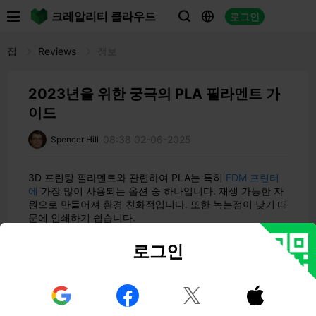

크레알리티 클라우드
로그인



집
Reviews
정보
2023년을 위한 궁극의 PLA 필라멘트 가
이드
08:38 02-06-2025
Spencer Hill
3D 프린팅 필라멘트와 관련하여 PLA는 특히
FDM 프린터
에
가장 많이 사용되는 옵션 중 하나입니다. 재생 가능한 자
원으로 만들어져 환경 친화적입니다. 또한 녹는점이 낮기 때
문에 인쇄하기 쉽습니다.
이 블로그 게시물에서는 시중에 나와 있는 최고의 PLA 필라
로그인
멘트와 필요에 맞는 필라멘트를 선택하는 방법에 대해 설명
합니다.
PLA 필라멘트란 무엇인가요?



PLA(폴리락트산)는 옥수수 전분이나 사탕수수와 같은 재생