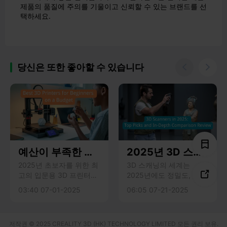
제품의 품질에 주의를 기울이고 신뢰할 수 있는 브랜드를 선
택하세요.
당신은 또한 좋아할 수 있습니다


예산이 부족한 초
2025년 3D 스캐
보자를 위한 최고
너: 상위 추천 및
2025년 초보자를 위한 최
3D 스캐닝의 세계는

고의 입문용 3D 프린터로
2025년에도 정밀도, 속도,
의 3D 프린터
심층 비교 검토
경제성, 사용 편의성, 안정
유용성의 한계를 뛰어넘는
03:40 07-01-2025
06:05 07-21-2025
적인 인쇄 품질을 갖춘 최
새로운 기술을 통해 빠르
고의 제품을 추천합니다.
게 발전하고 있습니다. 제
작자, 디자이너, 전문 엔지
저작권 © 2025 CREALITY 3D (HK) TECHNOLOGY LIMITED 모든 권리 보유.
니어 모두에게 적합한 스