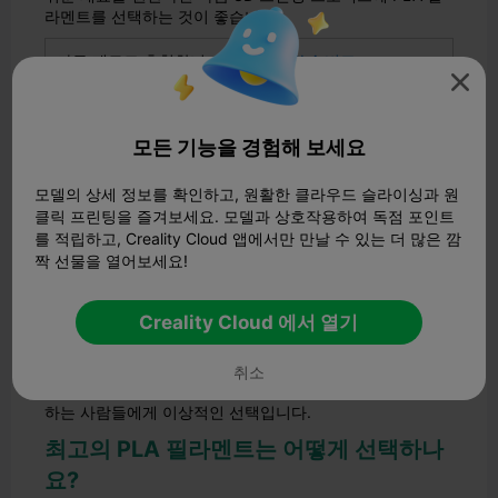
라멘트를 선택하는 것이 좋습니다.
다른 재료도 추천합니다:
PETG와 PLA 비교

3D 프린팅에 PLA 필라멘트를 선택하는
이유는 무엇인가요?
모든 기능을 경험해 보세요
3D 프린터용 PLA 필라멘트를 고려하고 있다면 다른 재료와
모델의 상세 정보를 확인하고, 원활한 클라우드 슬라이싱과 원
차별화되는 점이 무엇인지 궁금할 것입니다. PLA는 기존 플
클릭 프린팅을 즐겨보세요. 모델과 상호작용하여 독점 포인트
라스틱보다 탄소 발자국이 더 작습니다.
를 적립하고, Creality Cloud 앱에서만 만날 수 있는 더 많은 깜
인쇄 측면에서 PLA는 사용하기 쉬운 것으로 알려져 있습니
짝 선물을 열어보세요!
다. 녹는점이 낮기 때문에 가열된 빌드 플레이트가 필요하지
않습니다. 또한 가열 시 유독 가스를 발생시키지 않아 실내
에서 사용하기에 더 안전한 옵션입니다.
Creality Cloud 에서 열기
또한 PLA는 가장 강력한 3D 프린터 필라멘트 중 하나이기
때문에 프린팅 과정에서 뒤틀리거나 변형될 가능성이 적습
취소
니다. 이러한 모든 요소로 인해 PLA는 3D 프린팅을 처음 접
하는 사람들에게 이상적인 선택입니다.
최고의 PLA 필라멘트는 어떻게 선택하나
요?