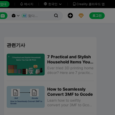
업대
메시지

한국인
Creality 클라우드 앱






로그인



관련기사
7 Practical and Stylish
Household Items You
Can 3D Print
Ever tried 3D printing home
décor? Here are 7 practical
and styling household items
that you can 3D print on
the go. Have a look.
How to Seamlessly
Convert 3MF to Gcode
Learn how to swiftly
convert your 3MF to Gcode
files with our extensive
step-by-step guide and