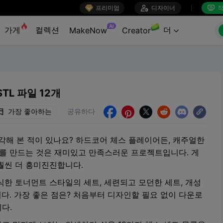

프리미엄

디자이너
작


AI
가게
컬렉션
더
MakeNow
Creator

TL 파일 12개
가장 좋아하는
공유하다





각해 본 적이 있나요? 하드코어 체스 플레이어든, 캐주얼한
트를 만드는 것은 재미있고 만족스러운 프로젝트입니다. 게
훨씬 더 흥미진진합니다.
한 토너먼트 스타일의 세트, 세련되고 모던한 세트, 개성
니다. 가장 좋은 점은? 처음부터 디자인할 필요 없이 다운로
다.