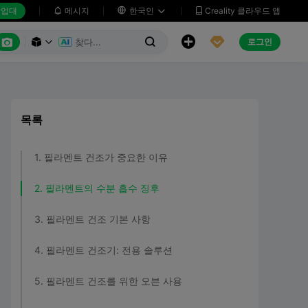
업대
메시지

한국인
Creality 클라우드 앱






로그인



목록
1. 필라멘트 건조가 중요한 이유
2. 필라멘트의 수분 흡수 징후
3. 필라멘트 건조 기본 사항
4. 필라멘트 건조기: 전용 솔루션
5. 필라멘트 건조를 위한 오븐 사용