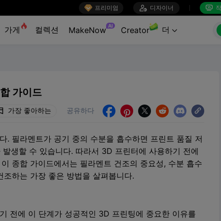

프리미엄

디자이너
작


AI
가게
컬렉션
더
MakeNow
Creator

종합 가이드
가장 좋아하는
공유하다





니다. 필라멘트가 공기 중의 수분을 흡수하면 프린트 품질 저
가 발생할 수 있습니다. 따라서 3D 프린터에 사용하기 전에
이 종합 가이드에서는 필라멘트 건조의 중요성, 수분 흡수
건조하는 가장 좋은 방법을 살펴봅니다.
 전에 이 단계가 성공적인 3D 프린팅에 중요한 이유를