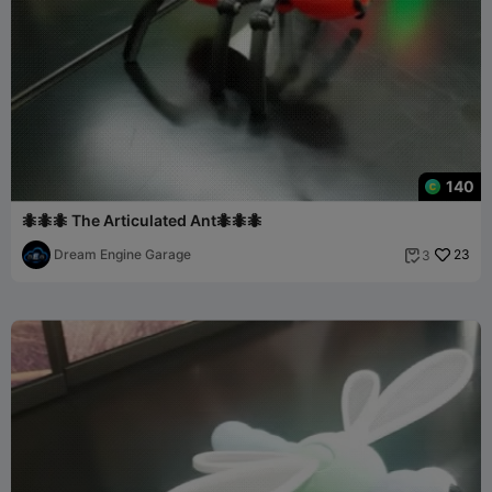
140
🐜🐜🐜 The Articulated Ant🐜🐜🐜
Dream Engine Garage
23
3
