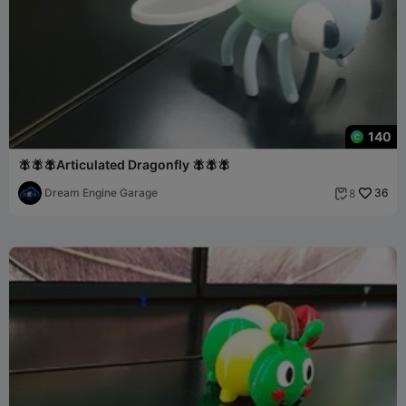
140
🪰🪰🪰Articulated Dragonfly 🪰🪰🪰
Dream Engine Garage
36
8
