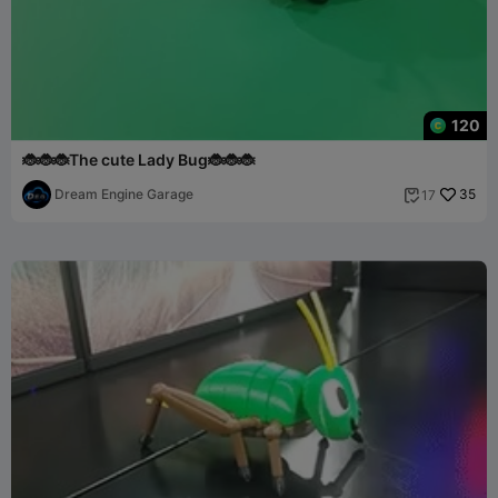
120
🐞🐞🐞The cute Lady Bug🐞🐞🐞
Dream Engine Garage
35
17
