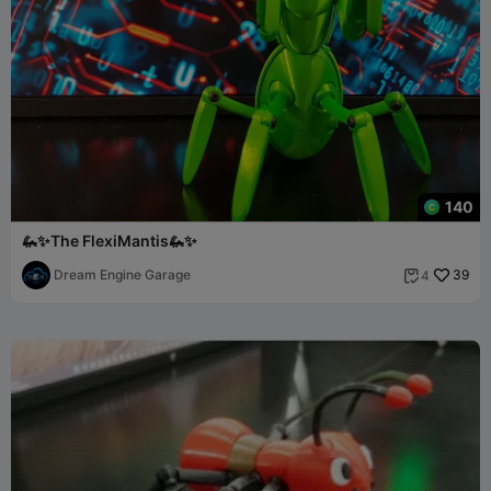
140
🦗✨The FlexiMantis🦗✨
Dream Engine Garage
39
4
