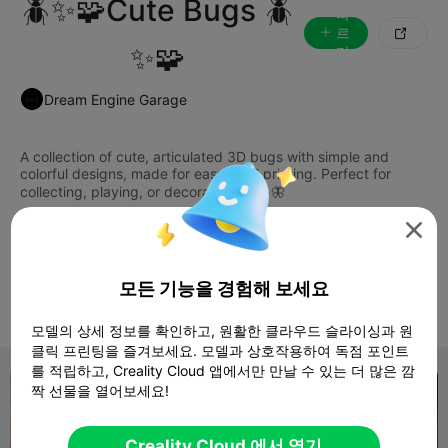
🪲✨🧩Cute Bugs 🪲
따
르

✨🧩
다
Dream Engine Garage
A collection of cute, articulated 3D bugs with simple and
colorful designs, made for easy FDM printing. Perfect for

toys
3dprint
articulated
cute
bug
모든 기능을 경험해 보세요
모
팔로
8
7

델
워
모델의 상세 정보를 확인하고, 원활한 클라우드 슬라이싱과 원
클릭 프린팅을 즐겨보세요. 모델과 상호작용하여 독점 포인트
를 적립하고, Creality Cloud 앱에서만 만날 수 있는 더 많은 깜
짝 선물을 열어보세요!
Creality Cloud 에서 열기