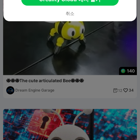
취소
140
🐝🐝🐝The cute articulated Bee🐝🐝🐝
Dream Engine Garage
34
12
