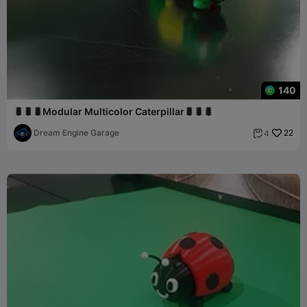
140
🐛🐛🐛Modular Multicolor Caterpillar🐛🐛🐛
Dream Engine Garage
22
4
