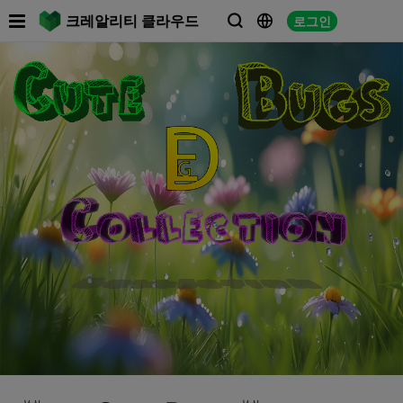

크레알리티 클라우드
로그인


