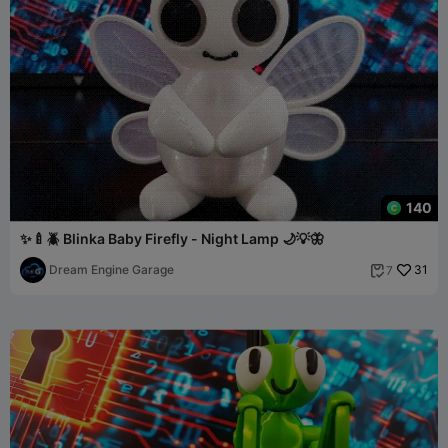
140
✨🍼🪲 Blinka Baby Firefly - Night Lamp 🌙💡🦋
Dream Engine Garage
31
7
