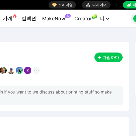

프리미엄

디자이너
작


AI
가게
컬렉션
더
MakeNow
Creator

가입하다
n if you want to we discuss about printing stuff so make 