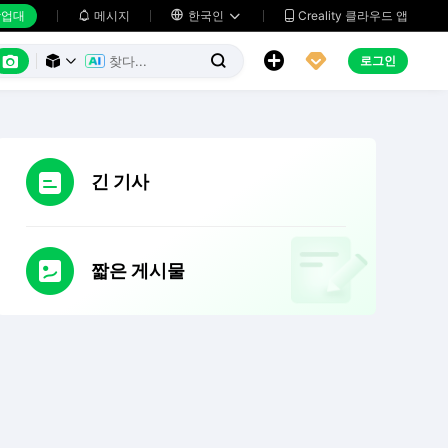
업대
메시지

한국인
Creality 클라우드 앱






로그인



긴 기사
짧은 게시물