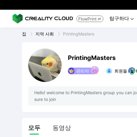
탐구하다
FlowPrint


집
지역 사회
PrintingMasters
PrintingMasters
관리자
회원들
Hello! welcome to PrintingMasters group you can joi
sure to join
모두
동영상