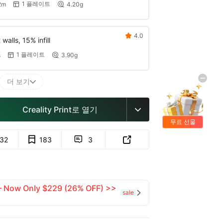
1 플레이트
2m
4.20g


4.0

walls, 15% infill
1 플레이트
s
3.90g


더 보기

Creality Print로 열기

무료 선물
132
183
3


 — Now Only $229 (26% OFF) >>
sale
