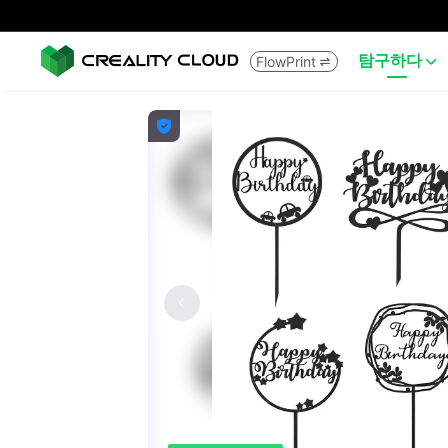
탐구하다
FlowPrint


