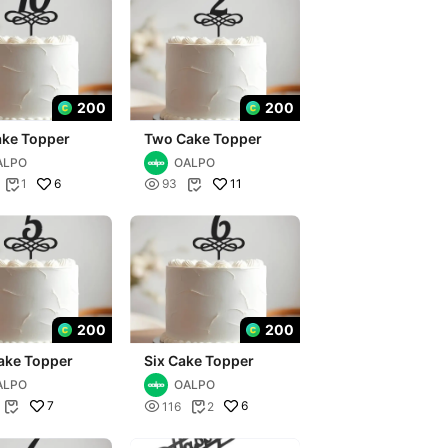
200
200
ake Topper
Two Cake Topper
ALPO
OALPO
6

11
1
93


200
200
ake Topper
Six Cake Topper
ALPO
OALPO
7

6
116
2

