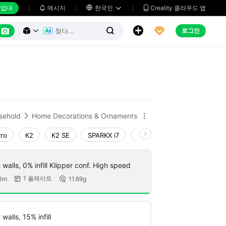
업대
메시지

한국인
Creality 클라우드 앱






로그인



sehold
Home Decorations & Ornaments


Pro
K2
K2 SE
SPARKX i7
Creality Hi
Ender-3 V4
walls, 0% infill Klipper conf. High speed
1 플레이트
3m
11.69g


walls, 15% infill