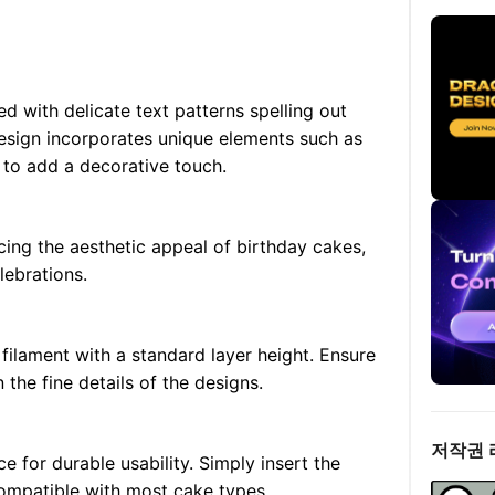
d with delicate text patterns spelling out
esign incorporates unique elements such as
 to add a decorative touch.
cing the aesthetic appeal of birthday cakes,
lebrations.
 filament with a standard layer height. Ensure
n the fine details of the designs.
저작권 
e for durable usability. Simply insert the
s compatible with most cake types.