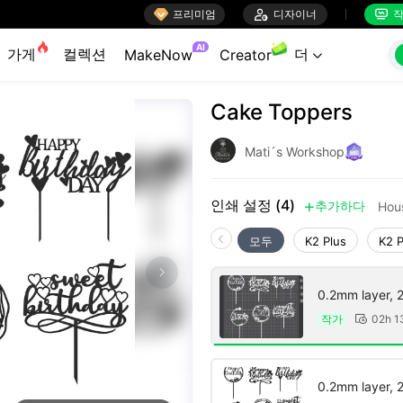

프리미엄

디자이너
작


AI
가게
컬렉션
더
MakeNow
Creator

Cake Toppers
Mati´s Workshop
인쇄 설정 (4)
추가하다
Hou

모두
K2 Plus
K2 
0.2mm layer, 2 
작가
02h 1

0.2mm layer, 2 