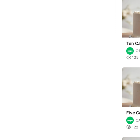
Ten C
O

135
Five C
O

122