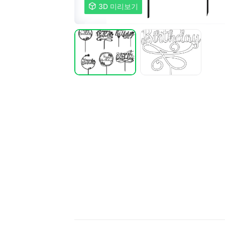

3D 미리보기