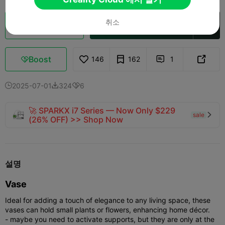
취소
클라우드 슬라이스
Creality Cloud 에서 열기

Boost
146
162
1



2025-07-01
324
6



🚀 SPARKX i7 Series — Now Only $229
sale

(26% OFF) >> Shop Now
설명
Vase
Ideal for adding a touch of elegance to any living space, these
vases can hold small plants or flowers, enhancing home décor.
- maybe you need to activate supports, but they are only at the