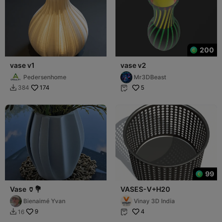
200
vase v1
vase v2
Pedersenhome
Mr3DBeast
174
5
384


99
Vase 🏺💐
VASES-V+H20
Bienaimé Yvan
Vinay ​3D India
9
4
16

