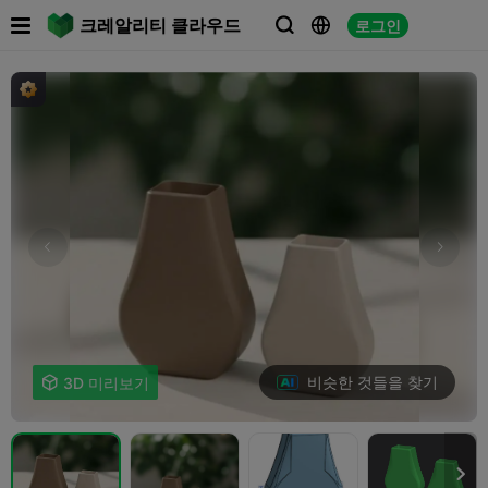

크레알리티 클라우드
로그인



비슷한 것들을 찾기

3D 미리보기
