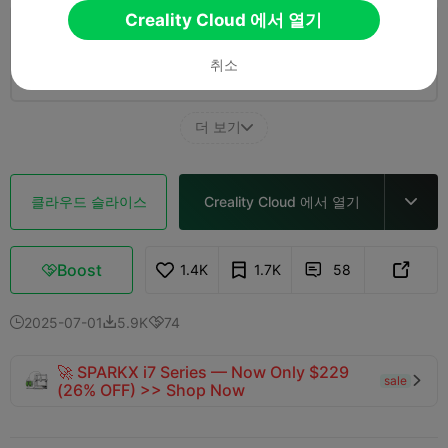
Creality Cloud 에서 열기
2.0

PLA, 0.2mm layer, 2 walls, 15% infill, org
by size 150-40mm
취소
12 플레이트
16h 25m
400.03g



더 보기

클라우드 슬라이스
Creality Cloud 에서 열기

Boost
1.4K
1.7K
58



2025-07-01
5.9K
74



🚀 SPARKX i7 Series — Now Only $229
sale

(26% OFF) >> Shop Now