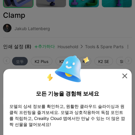
Clamp
Jakub Lattenberg
인쇄 설정 (8)
추가하다
Household
Tools & Spare Parts



모두
K2 Plus
K2 Pro
K2
K2 SE
SPARKX 
5.0


Clamp 60 short screw – 0.2mm layer, 3
walls, 15% infill
1 플레이트
작가
01h 20m
34.20g



모든 기능을 경험해 보세요
모델의 상세 정보를 확인하고, 원활한 클라우드 슬라이싱과 원
0.2mm layer, 3 walls, 15% infill
클릭 프린팅을 즐겨보세요. 모델과 상호작용하여 독점 포인트
를 적립하고, Creality Cloud 앱에서만 만날 수 있는 더 많은 깜
5 플레이트
작가
09h 09m


짝 선물을 열어보세요!
186.43g
