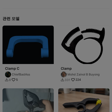
관련 모델
Clamp C
Clamp
ChiefBadAss
Mohd Zainol B Buyong
5
224
8
331

