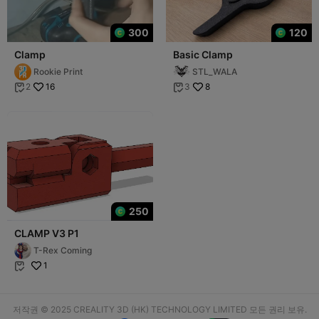
300
120
Clamp
Basic Clamp
Rookie Print
STL_WALA
16
8
2
3


250
CLAMP V3 P1
T-Rex Coming
1

저작권 © 2025 CREALITY 3D (HK) TECHNOLOGY LIMITED 모든 권리 보유.