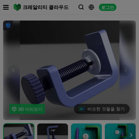

크레알리티 클라우드
로그인




비슷한 것들을 찾기

3D 미리보기
