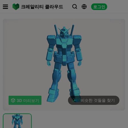

크레알리티 클라우드
로그인



비슷한 것들을 찾기

3D 미리보기