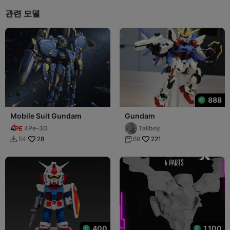
관련 모델
888
Mobile Suit Gundam
Gundam
4Pe-3D
Tallboy
28
221
54
68


400
1,100