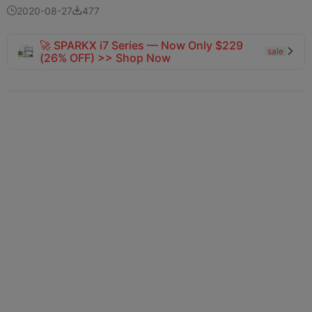
2020-08-27
477


🚀 SPARKX i7 Series — Now Only $229
sale

(26% OFF) >> Shop Now