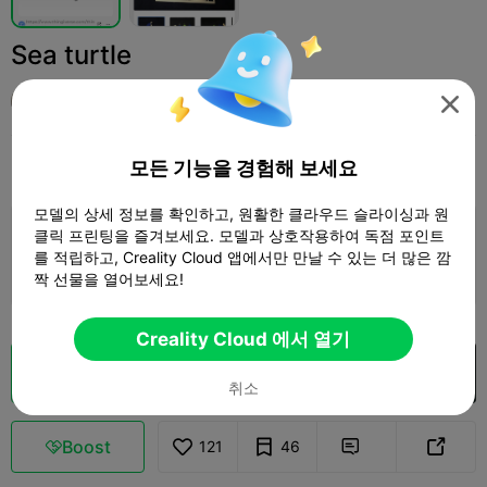
Sea turtle
McNole

인쇄 설정
모든 기능을 경험해 보세요
추가하다
Toys & Games
Board Games & Card Games



모델의 상세 정보를 확인하고, 원활한 클라우드 슬라이싱과 원
클릭 프린팅을 즐겨보세요. 모델과 상호작용하여 독점 포인트
인쇄 설정 추가

를 적립하고, Creality Cloud 앱에서만 만날 수 있는 더 많은 깜
더 많은 포인트 획득
짝 선물을 열어보세요!
Creality Cloud 에서 열기
클라우드 슬라이스
Creality Cloud 에서 열기

취소
Boost
121
46


