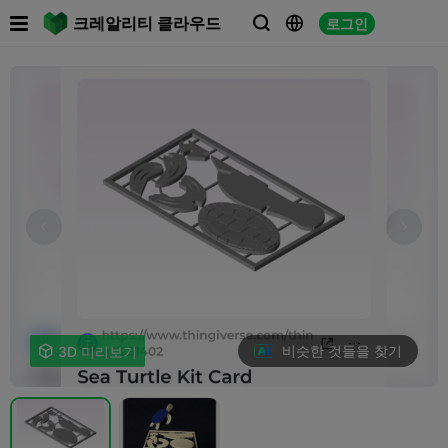

크레알리티 클라우드
로그인



비슷한 것들을 찾기

3D 미리보기