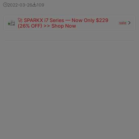
2022-03-26
109


🚀 SPARKX i7 Series — Now Only $229
sale

(26% OFF) >> Shop Now