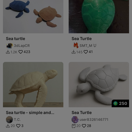
Sea turtle
Sea Turtle
3dLapCR
SMT_M 🦊
423
41
1.2K
145


250
Sea turtle - simple and
Sea Turtle
easy to print
T.C.
user8326146771
3
28
20
20

