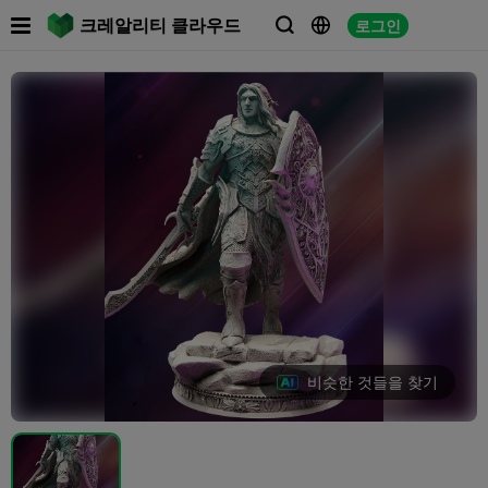

크레알리티 클라우드
로그인



비슷한 것들을 찾기