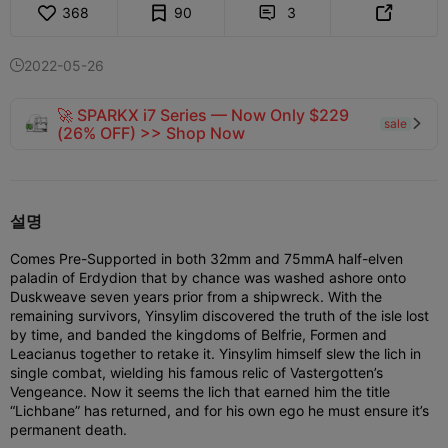
368
90
3


2022-05-26

🚀 SPARKX i7 Series — Now Only $229
sale

(26% OFF) >> Shop Now
설명
Comes Pre-Supported in both 32mm and 75mm
A half-elven
paladin of Erdydion that by chance was washed ashore onto
Duskweave seven years prior from a shipwreck. With the
remaining survivors, Yinsylim discovered the truth of the isle lost
by time, and banded the kingdoms of Belfrie, Formen and
Leacianus together to retake it. Yinsylim himself slew the lich in
single combat, wielding his famous relic of Vastergotten’s
Vengeance. Now it seems the lich that earned him the title
“Lichbane” has returned, and for his own ego he must ensure it’s
permanent death.