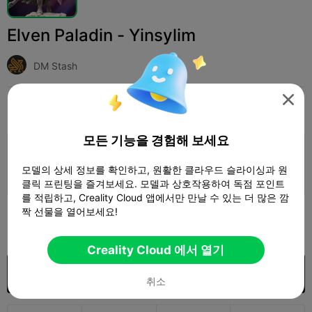
Elven Paladin - Yinsylim
DM Stash

인쇄 설정
추가하다
Miniatures
Characters & Creatures



모든 기능을 경험해 보세요
인쇄 설정 추가

모델의 상세 정보를 확인하고, 원활한 클라우드 슬라이싱과 원
더 많은 포인트 획득
클릭 프린팅을 즐겨보세요. 모델과 상호작용하여 독점 포인트
를 적립하고, Creality Cloud 앱에서만 만날 수 있는 더 많은 깜
짝 선물을 열어보세요!
650

Creality Cloud 에서 열기
구입
취소