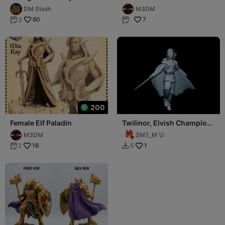
- Syrinlena
DM Stash
M3DM
60
7
3


200
Female Elf Paladin
Twilinor, Elvish Champion
(32mm scale)
M3DM
SMT_M 🦊
16
1
2
6

