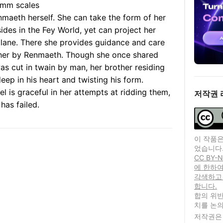
mm scales
enmaeth herself. She can take the form of her
sides in the Fey World, yet can project her
 plane. There she provides guidance and care
to her by Renmaeth. Though she once shared
was cut in twain by man, her brother residing
eep in his heart and twisting his form.
l is graceful in her attempts at ridding them,
저작권 
has failed.
이 작품은
었습니다
CC BY
에 한하여
각색하고
합니다.
합의 위반
치를 논의
저작권은