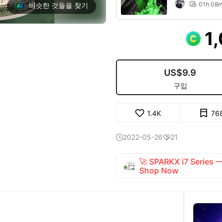
01h 08
비슷한 것들을 찾기

1
US$9.9
구입
1.4K
76
2022-05-26
21


🚀 SPARKX i7 Series
Shop Now