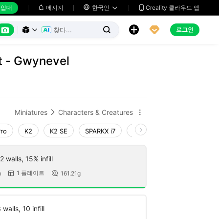
업대
메시지

한국인
Creality 클라우드 앱






로그인



it - Gwynevel
Miniatures
Characters & Creatures


Pro
K2
K2 SE
SPARKX i7
Creality Hi
Ender-3 V4
 walls, 15% infill
1 플레이트
m
161.21g


walls, 10 infill