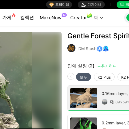

프리미엄

디자이너
작


AI
가게
컬렉션
더
MakeNow
Creator

Gentle Forest Spir
DM Stash
인쇄 설정 (2)
추가하다

모두
K2 Plus
K2 
0.16mm layer, 2
09h 59

0.2mm layer, 3 