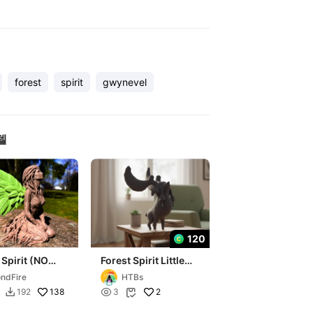
forest
spirit
gwynevel
델
120
 Spirit (NO
Forest Spirit Little
Legend 🦌✨
ndFire
HTBs
138

2
192
3

