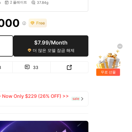
2 플레이트
m
37.84g


,000

$7.99/Month
더 많은 모델 잠금 해제

8
33


무료 선물
 — Now Only $229 (26% OFF) >>
sale
