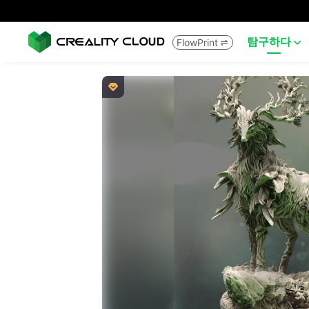
탐구하다
FlowPrint


