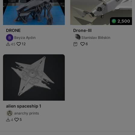
2,500
DRONE
Drone-III
Beyza Aydın
Stanislav Blêskin
12
6
45


alien spaceship 1
anarchy prints
5
4
