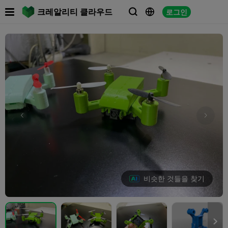

크레알리티 클라우드
로그인



비슷한 것들을 찾기
