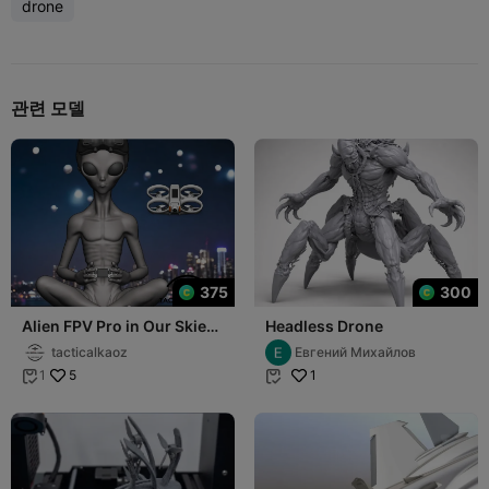
drone
관련 모델
375
300
Alien FPV Pro in Our Skies
Headless Drone
- Mystery Solved
tacticalkaoz
Евгений Михайлов
5
1
1

