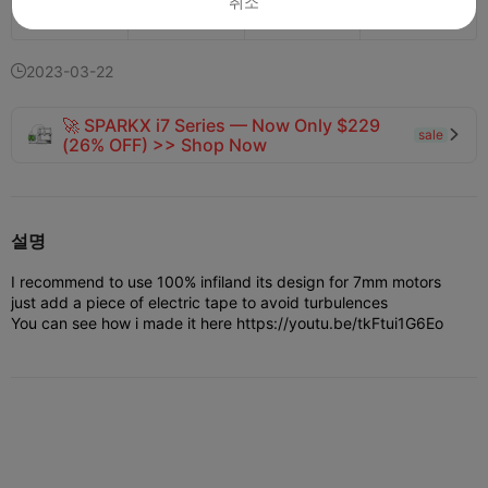
취소
169
92
8


2023-03-22

🚀 SPARKX i7 Series — Now Only $229
sale

(26% OFF) >> Shop Now
설명
I recommend to use 100% infil
and its design for 7mm motors
just add a piece of electric tape to avoid turbulences
You can see how i made it here https://youtu.be/tkFtui1G6Eo