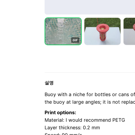
G
I
F
설명
Buoy with a niche for bottles or cans of
the buoy at large angles; it is not repl
Print options:
Material: I would recommend PETG
Layer thickness: 0.2 mm