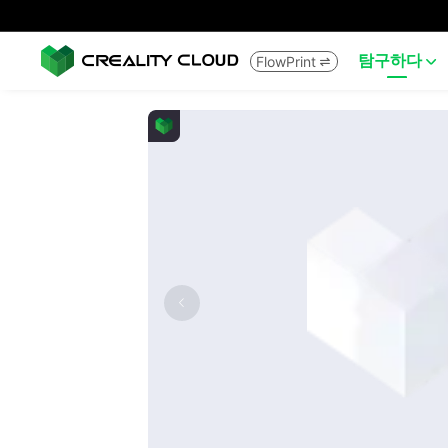
탐구하다
FlowPrint

