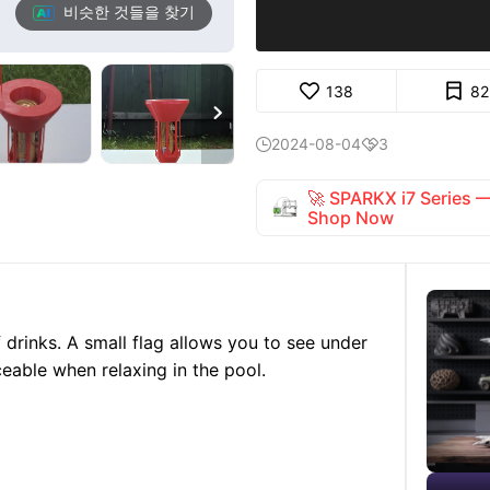
비슷한 것들을 찾기
138
82

2024-08-04
3


🚀 SPARKX i7 Series
Shop Now
 drinks. A small flag allows you to see under
aceable when relaxing in the pool.