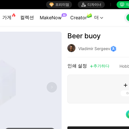

프리미엄

디자이너
작


AI
가게
컬렉션
더
MakeNow
Creator

Beer buoy
Vladimir Sergeev
인쇄 설정
추가하다
Hobb

