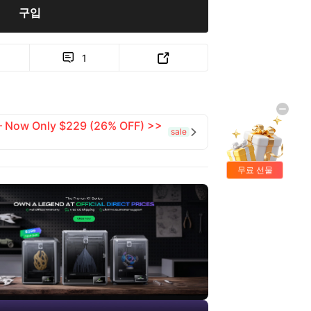
구입
1


 — Now Only $229 (26% OFF) >>
sale

무료 선물