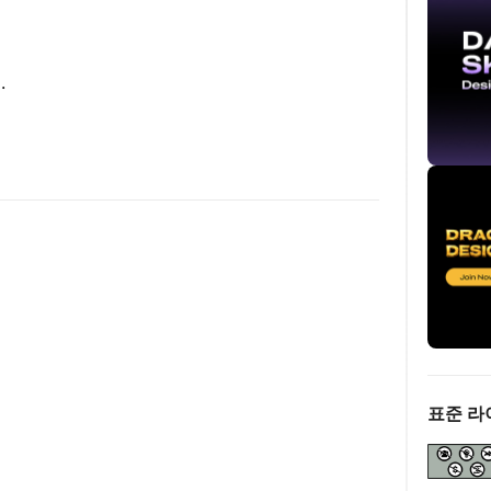
.
표준 라