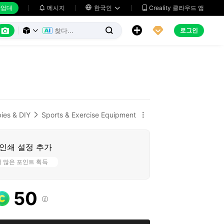
업대
메시지

한국인
Creality 클라우드 앱






로그인



ies & DIY
Sports & Exercise Equipment


인쇄 설정 추가
더 많은 포인트 획득
50
