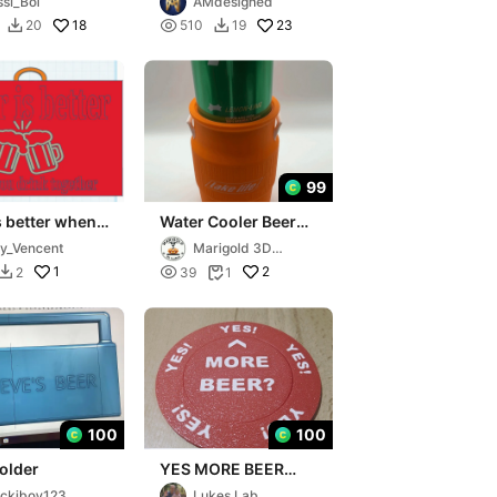
ssi_Boi
AMdesigned
18

23
20
510
19


99
s better when
Water Cooler Beer
ink together
Koozie
y_Vencent
Marigold 3D
Models
1

2
2
39
1


100
100
older
YES MORE BEER
COUNT COASTER
ckiboy123
Lukes Lab