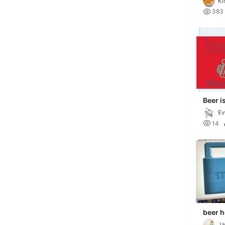
Ki

383
Beer i
you dr
Ev

14
beer h
Ja