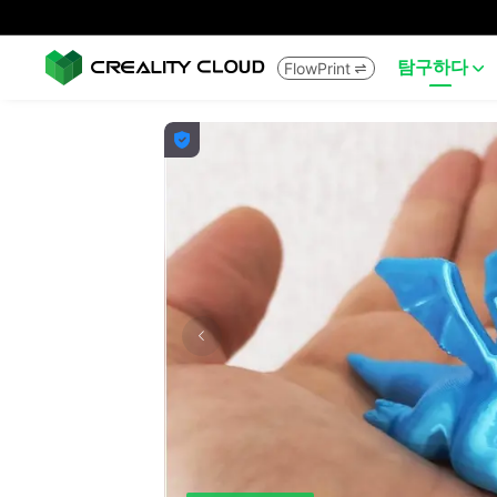
탐구하다
FlowPrint


