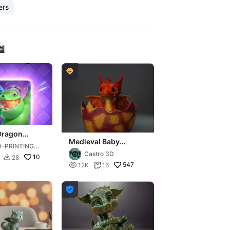
ers
델

Dragon
Medieval Baby
hRoyale
D-PRINTING
Dragon
Castro 3D
URU
10
28


547
12K
16

