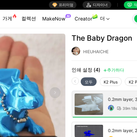

프리미엄

디자이너
작


AI
가게
컬렉션
더
MakeNow
Creator

The Baby Dragon
HIEUHAICHE
인쇄 설정 (4)
추가하다

모두
K2 Plus
K2 
0.2mm layer, 3 
39m 18s

0.2mm layer, 2 