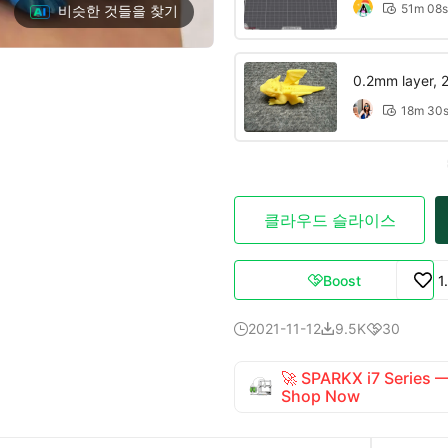
51m 08s
비슷한 것들을 찾기

0.2mm layer, 2 
18m 30

클라우드 슬라이스
Boost
1

2021-11-12
9.5K
30



🚀 SPARKX i7 Series
Shop Now