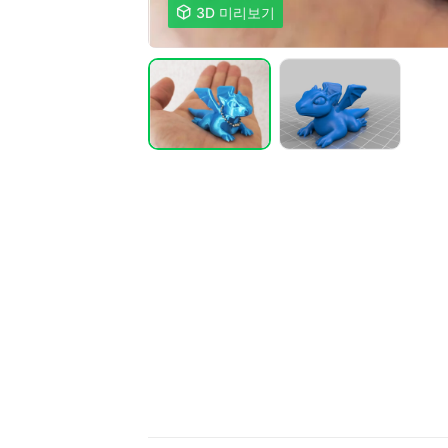

3D 미리보기