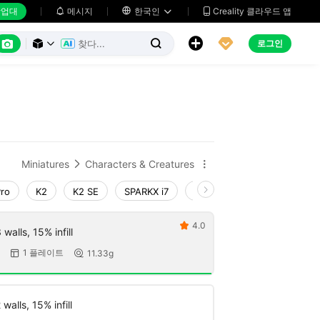
업대
메시지

한국인
Creality 클라우드 앱






로그인



Miniatures
Characters & Creatures


Pro
K2
K2 SE
SPARKX i7
Creality Hi
Ender-3 V4
4.0

walls, 15% infill
1 플레이트
11.33g


walls, 15% infill