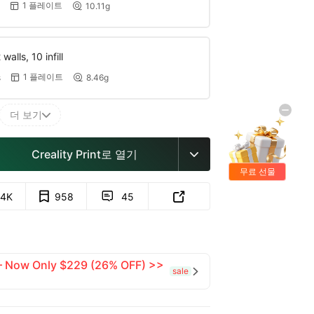
1 플레이트
10.11g


walls, 10 infill
1 플레이트
s
8.46g


더 보기

Creality Print로 열기

무료 선물
.4K
958
45


 — Now Only $229 (26% OFF) >>
sale
