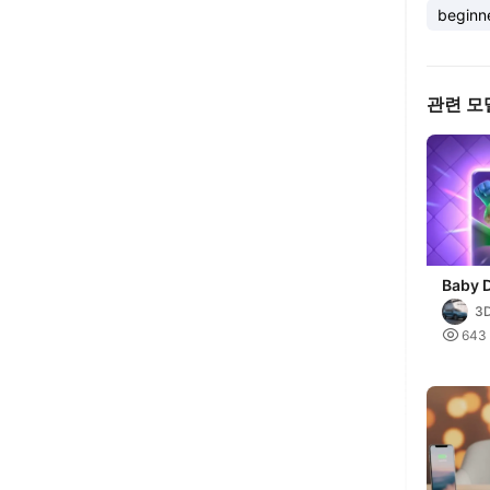
beginn
관련 모
Baby 
#Clas
3
G

643