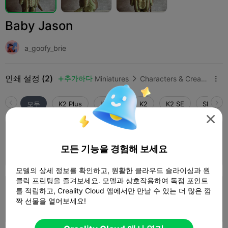
Baby Jason
a_goofy_brie
인쇄 설정 (2)
추가하다
Miniatures
Characters & Creatures



모두
K2 Plus
K2 Pro
K2
K2 SE
SPARKX 

0.2mm layer, 3 walls, 15% infill
모든 기능을 경험해 보세요
1 플레이트
37m 15s
6.81g



모델의 상세 정보를 확인하고, 원활한 클라우드 슬라이싱과 원
클릭 프린팅을 즐겨보세요. 모델과 상호작용하여 독점 포인트
를 적립하고, Creality Cloud 앱에서만 만날 수 있는 더 많은 깜
0.2mm layer, 2 walls, 15% infill
짝 선물을 열어보세요!
1 플레이트
41m 32s
5.77g


