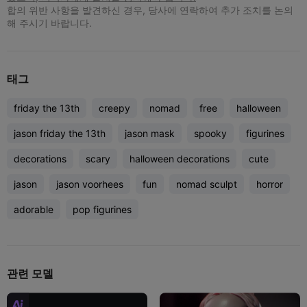
합의 위반 사항을 발견하신 경우, 당사에 연락하여 추가 조치를 논의
해 주시기 바랍니다.
태그
friday the 13th
creepy
nomad
free
halloween
jason friday the 13th
jason mask
spooky
figurines
decorations
scary
halloween decorations
cute
jason
jason voorhees
fun
nomad sculpt
horror
adorable
pop figurines
관련 모델
