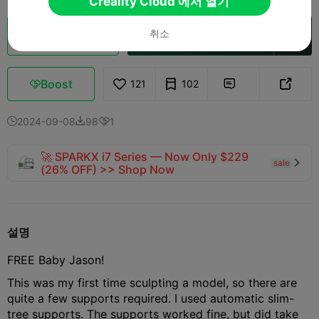
Creality Cloud 에서 열기
취소
클라우드 슬라이스
Creality Cloud 에서 열기

Boost
121
102



2024-09-08
98
1



🚀 SPARKX i7 Series — Now Only $229
sale

(26% OFF) >> Shop Now
설명
FREE Baby Jason!
This was my first time sculpting a model, so there are
quite a few supports required. I used automatic slim-
tree supports. The supports worked fine, but did take