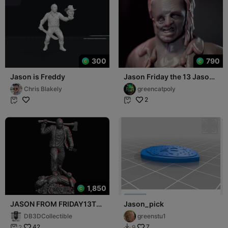
300
790
Jason is Freddy
Jason Friday the 13 Jason
Viernes 13 Modular -
Chris Blakely
greencatpoly
Jason Voorh
2


1,850
JASON FROM FRIDAY13TH
Jason_pick
3D print model
DB3DCollectible
greenstu1
42
7
2
9

