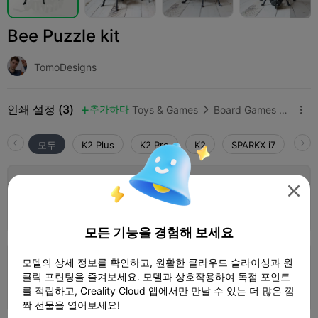
Bee Puzzle kit
TomoDesigns
인쇄 설정 (3)
추가하다
Toys & Games
Board Games & Card Games



모두
K2 Plus
K2 Pro
K2
SPARKX i7
Crea
0.2mm layer, 4 walls, 30% infill

2 플레이트
03h 57m
168.26g



모든 기능을 경험해 보세요
모델의 상세 정보를 확인하고, 원활한 클라우드 슬라이싱과 원
0.2mm layer, 2 walls, 15% infill
클릭 프린팅을 즐겨보세요. 모델과 상호작용하여 독점 포인트
1 플레이트
02h 48m
101.62g



를 적립하고, Creality Cloud 앱에서만 만날 수 있는 더 많은 깜
짝 선물을 열어보세요!