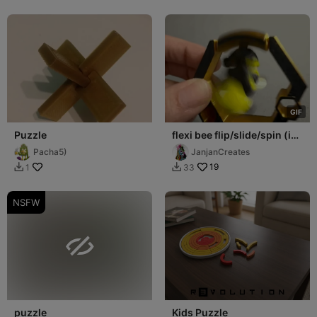
G
I
F
Puzzle
flexi bee flip/slide/spin (in
honey comb hex hive)
Pacha5)
JanjanCreates
19
1
33


NSFW

puzzle
Kids Puzzle