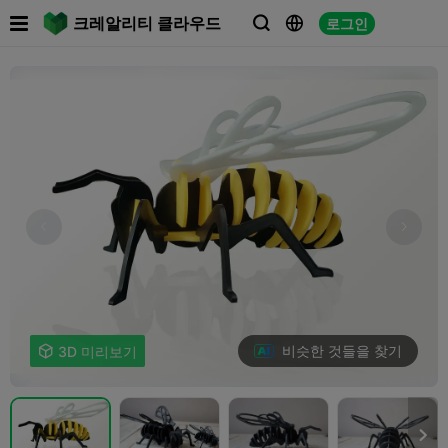

크레알리티 클라우드
로그인



비슷한 것들을 찾기

3D 미리보기
