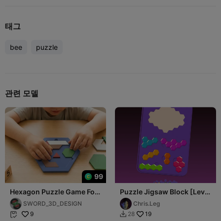
태그
bee
puzzle
관련 모델
99
Hexagon Puzzle Game For
Puzzle Jigsaw Block [Level
Kids Educational Gift
1]
SWORD_3D_DESIGN
Chris.Leg
9
19
28

