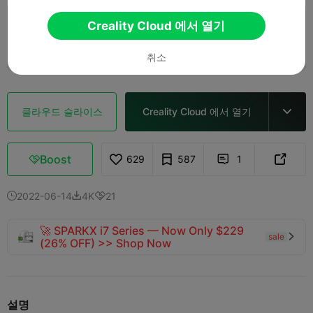
Creality Cloud 에서 열기
0.2mm layer, 2 walls, 15% infill
1 플레이트
01h 58m
78.85g



취소
클라우드 슬라이스
Creality Cloud 에서 열기

Boost
629
587
1



2022-06-14
4K
21



🚀 SPARKX i7 Series — Now Only $229
sale

(26% OFF) >> Shop Now
설명