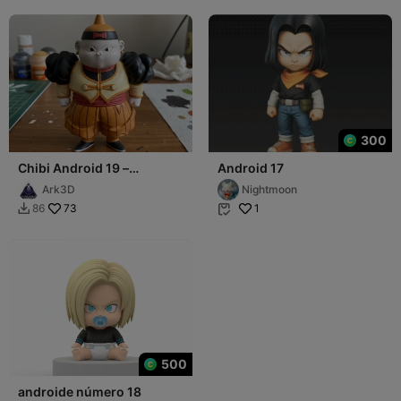
300
Chibi Android 19 –
Android 17
Marioneta de la Red
Ark3D
Nightmoon
Ribbon
73
1
86


500
androide número 18