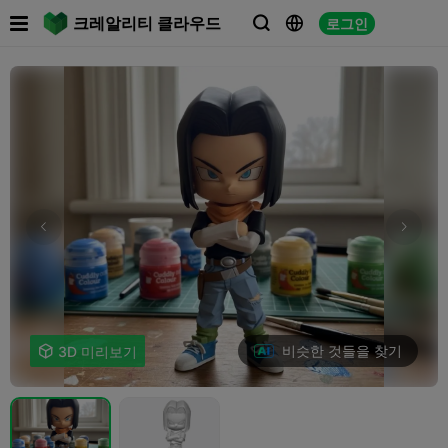

크레알리티 클라우드
로그인



비슷한 것들을 찾기

3D 미리보기