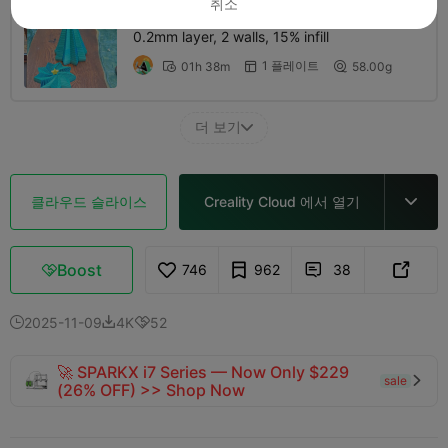
취소
0.2mm layer, 2 walls, 15% infill
1 플레이트
01h 38m
58.00g



더 보기

클라우드 슬라이스
Creality Cloud 에서 열기

Boost
746
962
38



2025-11-09
4K
52



🚀 SPARKX i7 Series — Now Only $229
sale

(26% OFF) >> Shop Now