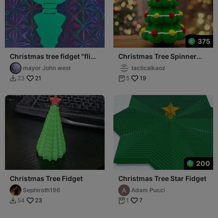
375
Christmas tree fidget "flip
Christmas Tree Spinner
and spin"
Fidget - Holiday Display &
mayor John west
tacticalkaoz
Fun Fidget
21
19
23
5


200
Christmas Tree Fidget
Christmas Tree Star Fidget
Sephiroth196
Adam Pucci
23
7
54
1

