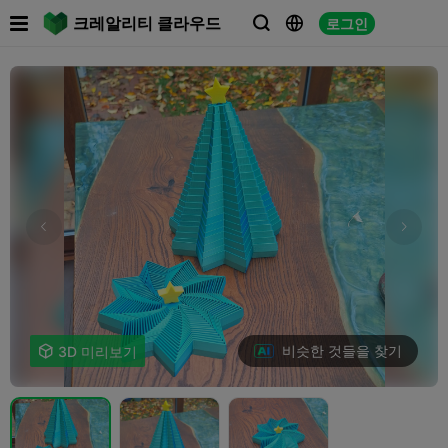

크레알리티 클라우드
로그인



비슷한 것들을 찾기

3D 미리보기