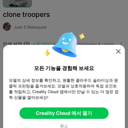
clone troopers
Juan E Belasquez
인쇄 설정 (2)
추가하다
Education
Stationery & Learning Tools




모두
K2 Plus
K2 Pro
K2
K2 SE
SPARKX 
모든 기능을 경험해 보세요
0.2mm layer, 3 walls, 15% infill
모델의 상세 정보를 확인하고, 원활한 클라우드 슬라이싱과 원
1 플레이트
1d 03h
445.25g



클릭 프린팅을 즐겨보세요. 모델과 상호작용하여 독점 포인트
를 적립하고, Creality Cloud 앱에서만 만날 수 있는 더 많은 깜
짝 선물을 열어보세요!
0.2mm layer, 2 walls, 15% infill
Creality Cloud 에서 열기
1 플레이트
01h 13m


취소