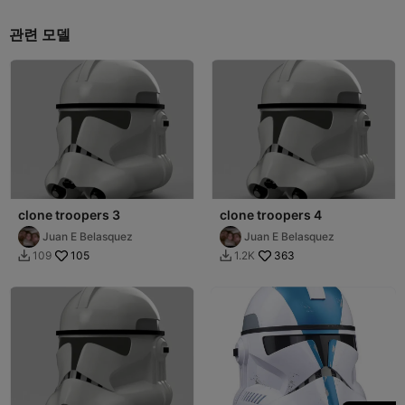
관련 모델
clone troopers 3
clone troopers 4
Juan E Belasquez
Juan E Belasquez
105
363
109
1.2K

