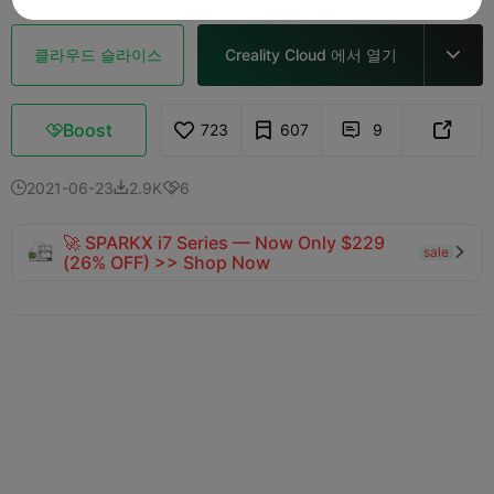
클라우드 슬라이스
Creality Cloud 에서 열기

Boost
723
607
9



2021-06-23
2.9K
6



🚀 SPARKX i7 Series — Now Only $229
sale

(26% OFF) >> Shop Now