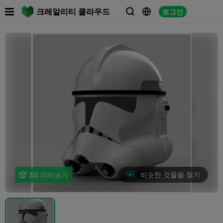

크레알리티 클라우드
로그인



비슷한 것들을 찾기

3D 미리보기