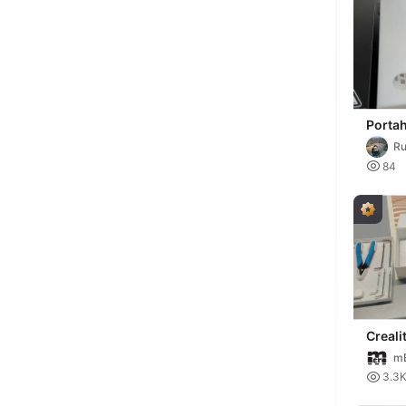
Porta
Ender 
R

84
Creali
Ender
m

3.3