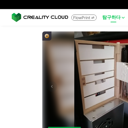
탐구하다
FlowPrint

