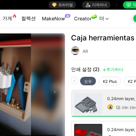

프리미엄

디자이너
작


AI
가게
컬렉션
더
MakeNow
Creator

Caja herramientas 
AR
인쇄 설정 (2)
추가하다

모두
K2 Plus
K2 
0.24mm layer, 2
06h 29

0.24mm layer, 2