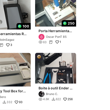
250
100
Porta Herramientas
herramientas Rh
Creatily Ender V3
Oscar PonT 85
3 V 3 KE
ubénSagaz

1
63

3

Boite à outil Ender 3
ty Tool Box for
v3 2.4
Bruno C.
-3 V3 KE
Bero

256
4.6K
622

93
K
332
