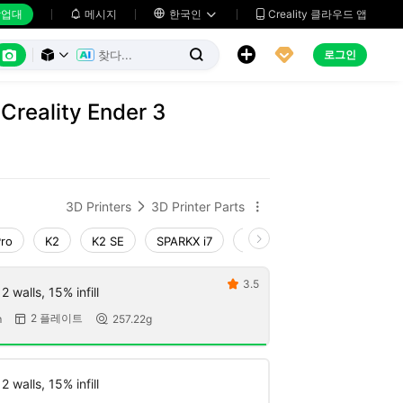
업대
메시지

한국인
Creality 클라우드 앱






로그인



Creality Ender 3
3D Printers
3D Printer Parts


Pro
K2
K2 SE
SPARKX i7
Creality Hi
Ender-3 V4
3.5

 walls, 15% infill
2 플레이트
m
257.22g


 walls, 15% infill