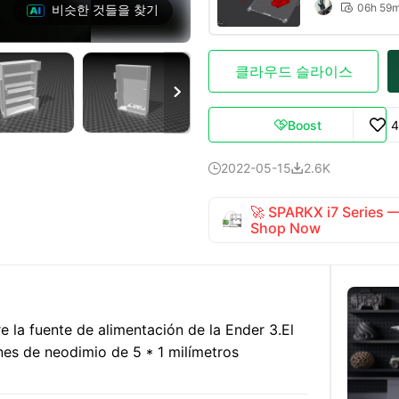
06h 59
비슷한 것들을 찾기

클라우드 슬라이스

Boost
4

2022-05-15
2.6K


🚀 SPARKX i7 Series
Shop Now
e la fuente de alimentación de la Ender 3.
El
nes de neodimio de 5 * 1 milímetros