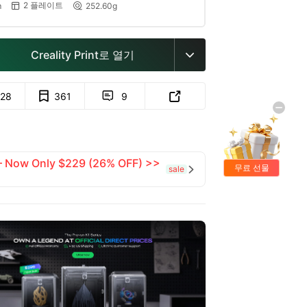
2 플레이트
m
252.60g


Creality Print로 열기

28
361
9


 — Now Only $229 (26% OFF) >>
무료 선물
sale
