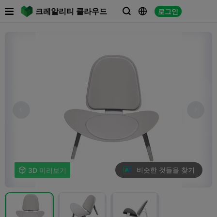

크레알리티 클라우드
로그인



비슷한 것들을 찾기

3D 미리보기