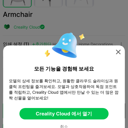
Armchair
Creality Cloud

인쇄 설정 (1)
추가하다
Household
Home Decorations & Ornaments




모두
K2 Plus
K2 Pro
K2
K2 SE
SPARKX 
모든 기능을 경험해 보세요
0.2mm layer, 2 walls, 15% infill
모델의 상세 정보를 확인하고, 원활한 클라우드 슬라이싱과 원
1 플레이트
18m 08s
1.02g



클릭 프린팅을 즐겨보세요. 모델과 상호작용하여 독점 포인트
를 적립하고, Creality Cloud 앱에서만 만날 수 있는 더 많은 깜
짝 선물을 열어보세요!
클라우드 슬라이스
Creality Cloud 에서 열기

Creality Cloud 에서 열기
취소