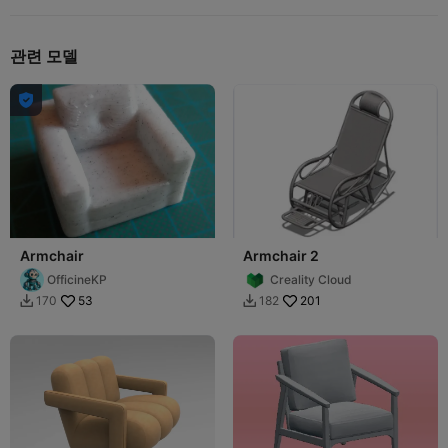
관련 모델

Armchair
Armchair 2
OfficineKP
Creality Cloud
53
201
170
182

