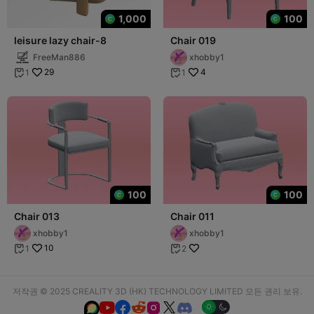
1,000
100
leisure lazy chair-8
Chair 019
FreeMan886
xhobby1
29
4
1
1


100
100
Chair 013
Chair 011
xhobby1
xhobby1
10
1
2


저작권 © 2025 CREALITY 3D (HK) TECHNOLOGY LIMITED 모든 권리 보유.





