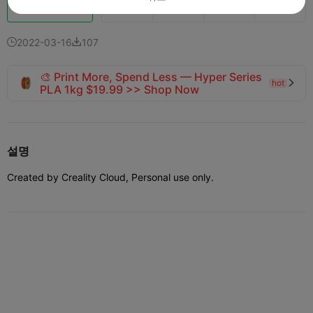
Boost
137
29
4



2022-03-16
107


🎨 Print More, Spend Less — Hyper Series
hot

PLA 1kg $19.99 >> Shop Now
설명
Created by Creality Cloud, Personal use only.