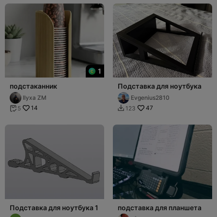
1
подстаканник
Подставка для ноутбука
Ilyxa ZM
Evgenius2810
14
47
5
123


Подставка для ноутбука 1
подставка для планшета