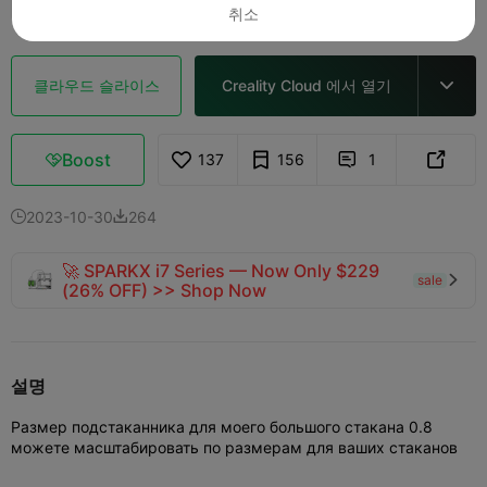
취소
클라우드 슬라이스
Creality Cloud 에서 열기

Boost
137
156
1



2023-10-30
264


🚀 SPARKX i7 Series — Now Only $229
sale

(26% OFF) >> Shop Now
설명
Размер подстаканника для моего большого стакана 0.8
можете масштабировать по размерам для ваших стаканов