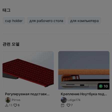
태그
cup holder
для рабочего стола
для компьютера
관련 모델
10
Регулируемая подставка
Крепление Ноутбука под
под ноутбук (эконом)
столом
Pirros
Ldiga174
6
7
13

