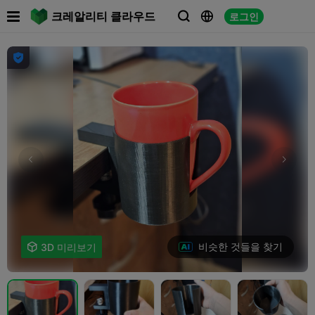

크레알리티 클라우드
로그인




비슷한 것들을 찾기

3D 미리보기