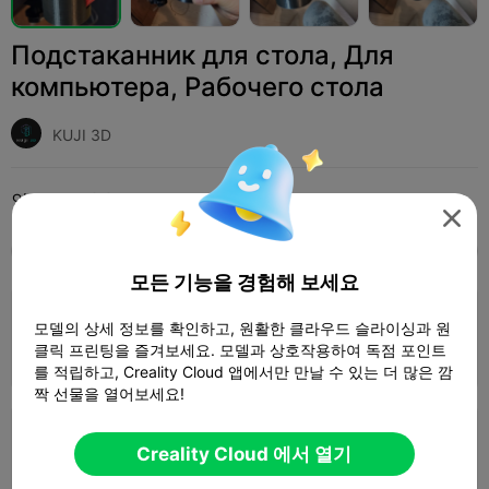
Подстаканник для стола, Для
компьютера, Рабочего стола
KUJI 3D
인쇄 설정 (2)
추가하다
Household
Tools & Spare Parts




모두
K2 Plus
K2 Pro
K2
K2 SE
SPARKX 
모든 기능을 경험해 보세요
0.2mm layer, 3 walls, 15% infill
모델의 상세 정보를 확인하고, 원활한 클라우드 슬라이싱과 원
클릭 프린팅을 즐겨보세요. 모델과 상호작용하여 독점 포인트
1 플레이트
03h 26m
151.16g



를 적립하고, Creality Cloud 앱에서만 만날 수 있는 더 많은 깜
짝 선물을 열어보세요!
0.2mm layer, 2 walls, 15% infill
Creality Cloud 에서 열기
1 플레이트
03h 48m
119.65g


