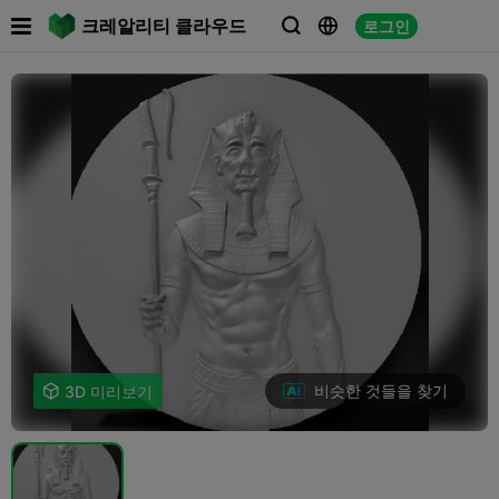

크레알리티 클라우드
로그인



비슷한 것들을 찾기

3D 미리보기