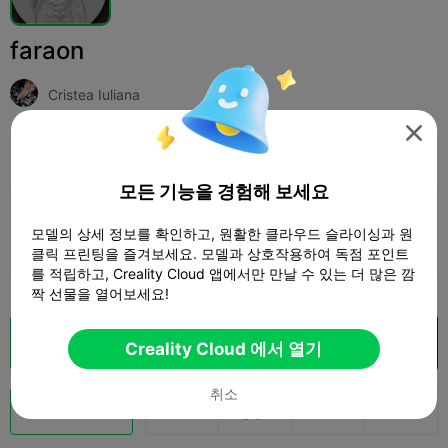
faraon
Cristea Iuliana

인쇄 설정
추가하다
Art & Design
Other



모든 기능을 경험해 보세요
인쇄 설정 추가

모델의 상세 정보를 확인하고, 원활한 클라우드 슬라이싱과 원
더 많은 포인트 획득
클릭 프린팅을 즐겨보세요. 모델과 상호작용하여 독점 포인트
를 적립하고, Creality Cloud 앱에서만 만날 수 있는 더 많은 깜
짝 선물을 열어보세요!
클라우드 슬라이스
Creality Cloud 에서 열기

Creality Cloud 에서 열기
취소
Boost
134


