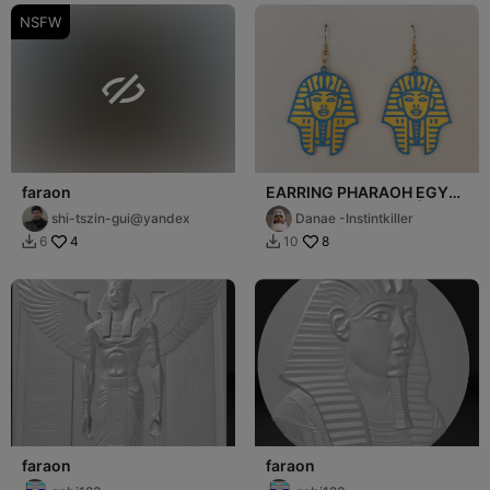
NSFW

faraon
EARRING PHARAOH EGYPT
AROS EGIPTO FARAÓN
shi-tszin-gui@yandex
Danae -Instintkiller
4
8
6
10


faraon
faraon