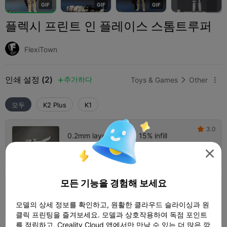
G
I
F
G
I
F
G
I
F
플렉시 프린트 인 플레이스 스톰트루퍼
FlexiTown
인쇄 설정 (2)
추가하다
Toys & Games
Other



모두
K2 Plus
K1
3.0

0.2mm layer, 3 walls, 15% infill
2 플레이트
09h 36m
264.14g




모든 기능을 경험해 보세요
0.2mm layer, 3 walls, 15% infill
모델의 상세 정보를 확인하고, 원활한 클라우드 슬라이싱과 원
2 플레이트
09h 37m
218.79g



클릭 프린팅을 즐겨보세요. 모델과 상호작용하여 독점 포인트
를 적립하고, Creality Cloud 앱에서만 만날 수 있는 더 많은 깜