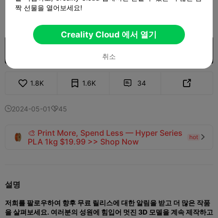
짝 선물을 열어보세요!
350

Creality Cloud 에서 열기
구입
취소
1.8K
1.6K
34


2024-05-01
45


🎨 Print More, Spend Less — Hyper Series
hot

PLA 1kg $19.99 >> Shop Now
설명
저희를 팔로우하여 향후 무료 릴리스에 대한 알림을 받고 더 많은 작품
을 살펴보세요. 여러분의 성원에 힘입어 멋진 3D 모델을 계속 제작하고