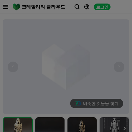

크레알리티 클라우드
로그인



비슷한 것들을 찾기
