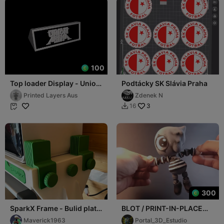
100
Top loader Display - Union
Podtácky SK Slávia Praha
Arena
Printed Layers Aus
Zdenek N
3
16


300
SparkX Frame - Bulid plate
BLOT / PRINT-IN-PLACE
storage bracket
WITHOUT SUPPORT
Maverick1963
Portal_3D_Estudio