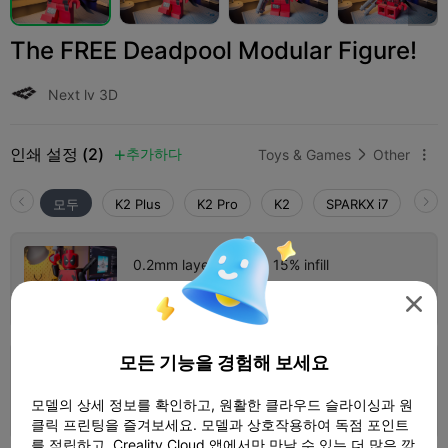
The FREE Deadpool Modular Figure!
Next lv 3D
인쇄 설정 (2)
추가하다
Toys & Games
Other



모두
K2 Plus
K2 Pro
K2
SPARKX i7
Crea
0.2mm layer, 2 walls, 15% infill
9 플레이트
1d 22h
1402.17g




모든 기능을 경험해 보세요
0.2mm layer, 2 walls, 15% infill
모델의 상세 정보를 확인하고, 원활한 클라우드 슬라이싱과 원
6 플레이트
1d 16h
1424.47g



클릭 프린팅을 즐겨보세요. 모델과 상호작용하여 독점 포인트
를 적립하고, Creality Cloud 앱에서만 만날 수 있는 더 많은 깜