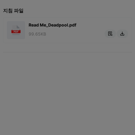
지침 파일
Read Me_Deadpool.pdf
99.65KB

