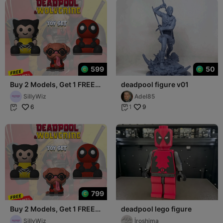
599
50
Buy 2 Models, Get 1 FREE! -
deadpool figure v01
Deadpool and Wolverine
SillyWiz
Adel85
6
9
1


799
Buy 2 Models, Get 1 FREE! -
deadpool lego figure
Deadpool and Wolverine
SillyWiz
İroshima