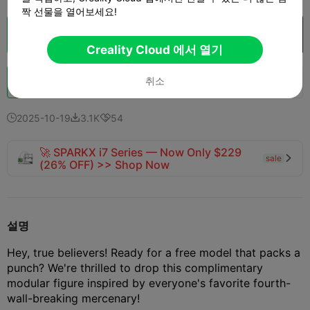
짝 선물을 열어보세요!
클라우드 슬라이스
Creality Cloud 에서 열기

Creality Cloud 에서 열기
취소
Boost
938
1.2K
50



2025-10-19
3.1K
54



🚀 SPARKX i7 Series — Now Only $229
sale

(26% OFF) >> Shop Now
설명
Hey, true believers! Ready for a free model that packs a
punch? We're thrilled to drop this complimentary
modular figure inspired by everyone's favorite fourth-
wall-breaking mercenary!