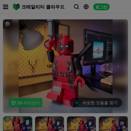

크레알리티 클라우드
로그인



비슷한 것들을 찾기

3D 미리보기
