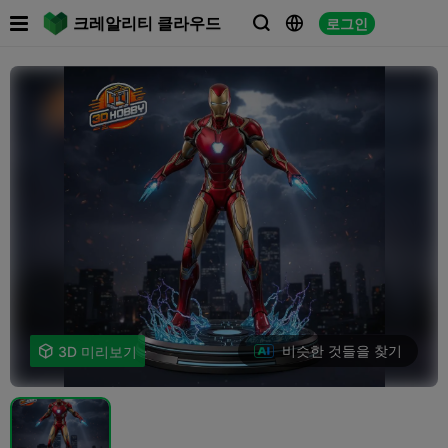

크레알리티 클라우드
로그인



비슷한 것들을 찾기

3D 미리보기