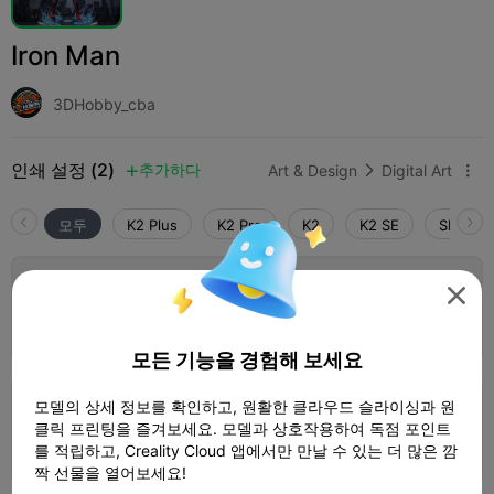
Iron Man
3DHobby_cba
인쇄 설정 (2)
추가하다
Art & Design
Digital Art



모두
K2 Plus
K2 Pro
K2
K2 SE
SPARKX 
0.2mm layer, 2 walls, 15% infill

1 플레이트
작가
01h 21m
29.85g



모든 기능을 경험해 보세요
모델의 상세 정보를 확인하고, 원활한 클라우드 슬라이싱과 원
0.2mm layer, 2 walls, 15% infill
클릭 프린팅을 즐겨보세요. 모델과 상호작용하여 독점 포인트
1 플레이트
02h 09m
30.17g



를 적립하고, Creality Cloud 앱에서만 만날 수 있는 더 많은 깜
짝 선물을 열어보세요!