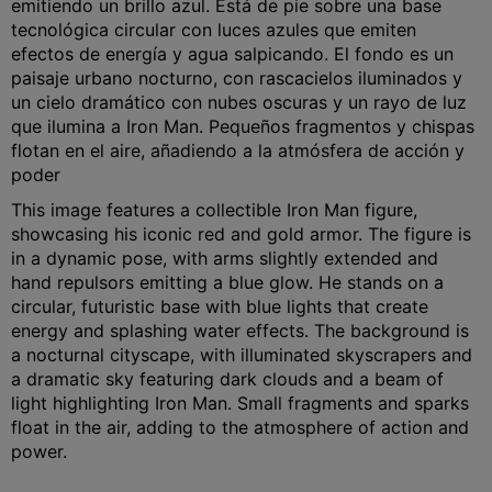
emitiendo un brillo azul. Está de pie sobre una base
tecnológica circular con luces azules que emiten
efectos de energía y agua salpicando. El fondo es un
paisaje urbano nocturno, con rascacielos iluminados y
un cielo dramático con nubes oscuras y un rayo de luz
que ilumina a Iron Man. Pequeños fragmentos y chispas
flotan en el aire, añadiendo a la atmósfera de acción y
poder
This image features a collectible Iron Man figure,
showcasing his iconic red and gold armor. The figure is
in a dynamic pose, with arms slightly extended and
hand repulsors emitting a blue glow. He stands on a
circular, futuristic base with blue lights that create
energy and splashing water effects. The background is
a nocturnal cityscape, with illuminated skyscrapers and
a dramatic sky featuring dark clouds and a beam of
light highlighting Iron Man. Small fragments and sparks
float in the air, adding to the atmosphere of action and
power.