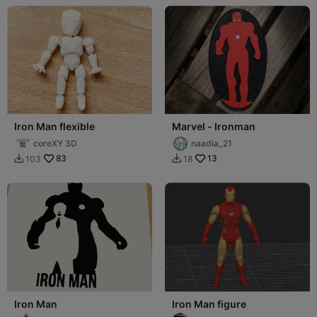
Iron Man flexible
Marvel - Ironman
coreXY 3D
naadia_21
83
13
103
18


Iron Man
Iron Man figure