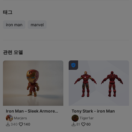
태그
iron man
marvel
관련 모델

Iron Man – Sleek Armored
Tony Stark - iron Man
Avenger
Marjers
Tiger1ar
140
60
340
81

