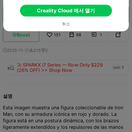
Creality Cloud 에서 열기
클라우드 슬라이스
Creality Cloud 에서 열기

취소
Boost
151
98
1



2025-11-17
315
2



🚀 SPARKX i7 Series — Now Only $229
sale

(26% OFF) >> Shop Now
설명
Esta imagen muestra una figura coleccionable de Iron
Man, con su armadura icónica en rojo y dorado. La
figura está en una postura dinámica, con los brazos
ligeramente extendidos y los repulsores de las manos