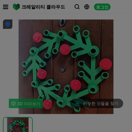

크레알리티 클라우드
로그인




비슷한 것들을 찾기

3D 미리보기