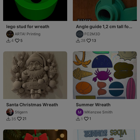
lego stud for wreath
Angle guide 1,2 cm tall for
LEGO Brick Wreath
ARTA! Printing
FC2M3D
(Remix)
5
13
4
28


Santa Christmas Wreath
Summer Wreath
Stigern
MKenzee Smith
21
1
35
1

