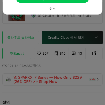
0.2mm layer, 2 walls, 15% infill
취소
2 플레이트
02h 28m
71.28g



클라우드 슬라이스
Creality Cloud 에서 열기

Boost
807
810
13



2021-12-07
857
85



🚀 SPARKX i7 Series — Now Only $229
sale

(26% OFF) >> Shop Now
설명