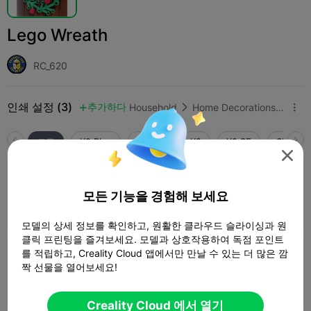
Lego Wreath
RC_620
인쇄 설정 (3)
추가하다
Household
Home Decorations & Ornaments



모두
K2 Plus
K2 Pro
K2
K2 SE
SPARKX 

4.5

0.2mm layer, 3 walls, 15% infill
모든 기능을 경험해 보세요
1 플레이트
02h 07m
81.27g



모델의 상세 정보를 확인하고, 원활한 클라우드 슬라이싱과 원
클릭 프린팅을 즐겨보세요. 모델과 상호작용하여 독점 포인트
를 적립하고, Creality Cloud 앱에서만 만날 수 있는 더 많은 깜
0.2mm layer, 2 walls, 10 infill
짝 선물을 열어보세요!
1 플레이트
01h 29m
63.73g



Creality Cloud 에서 열기