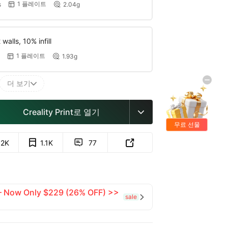
1 플레이트
s
2.04g


walls, 10% infill
1 플레이트
1.93g


더 보기

Creality Print로 열기

무료 선물
.2K
1.1K
77


 — Now Only $229 (26% OFF) >>
sale
