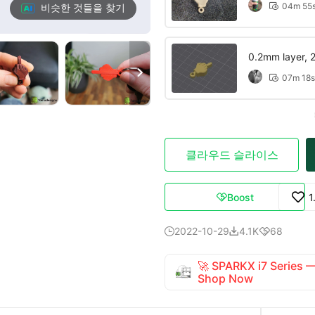
04m 55
비슷한 것들을 찾기

0.2mm layer, 2 

07m 18s

클라우드 슬라이스
Boost
1

2022-10-29
4.1K
68



🚀 SPARKX i7 Series
Shop Now