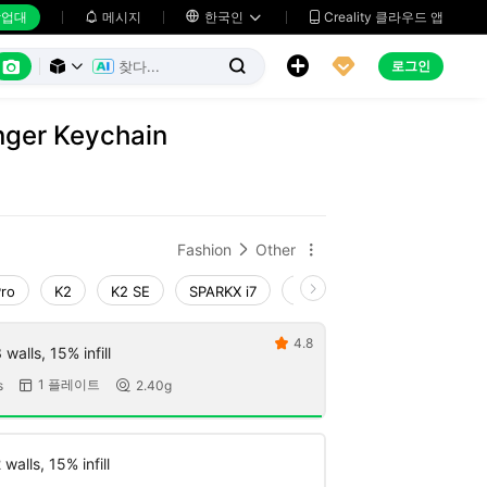
업대
메시지

한국인
Creality 클라우드 앱






로그인



inger Keychain
Fashion
Other


Pro
K2
K2 SE
SPARKX i7
Creality Hi
Ender-3 V4
4.8

walls, 15% infill
1 플레이트
s
2.40g


walls, 15% infill