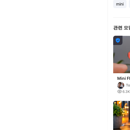
mini
관련 모

Mini F
Keych
To

6.3K