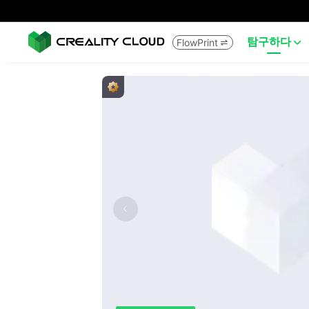
탐구하다
FlowPrint

