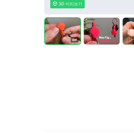

3D 미리보기
G
I
F