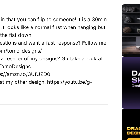
in that you can flip to someone! It is a 30min
.
It looks like a normal first when hanging but
the fist down!
uestions and want a fast response? Follow me
com/tomo_designs/
 reseller of my designs? Go take a look at
/TomoDesigns
ttps://amzn.to/3UfUZD0
at my other design. https://youtu.be/g-