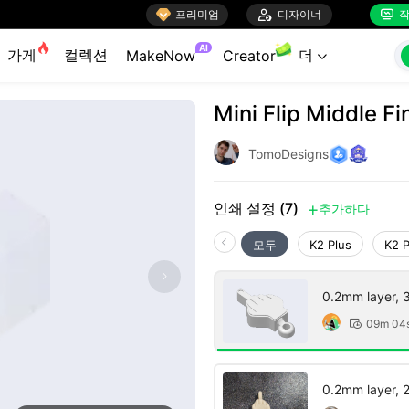

프리미엄

디자이너
작


AI
가게
컬렉션
더
MakeNow
Creator

Mini Flip Middle F
TomoDesigns
인쇄 설정 (7)
추가하다

모두
K2 Plus
K2 
0.2mm layer, 3 
09m 04

0.2mm layer, 2 