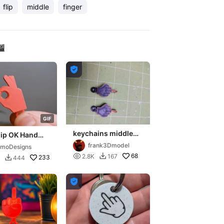
flip
middle
finger
델

G
I
F
keychains middle
lip OK Hand
finger
ain
frank3Dmodel
moDesigns

68
2.8K
167

233
444

