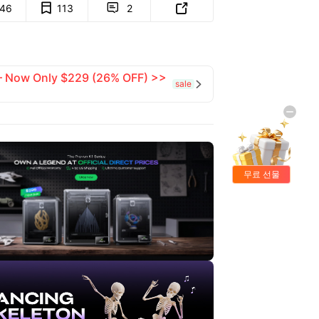
146
113
2


 — Now Only $229 (26% OFF) >>
sale

무료 선물