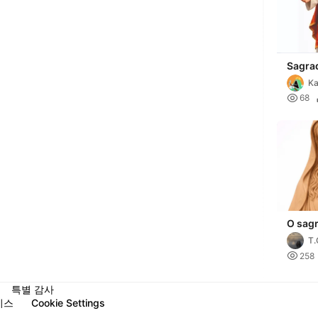
Sagra
Jesus
Ka

68
O sag
de Mar
T.

258
특별 감사
비스
Cookie Settings