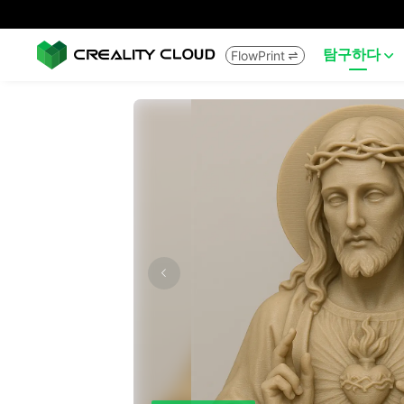
탐구하다
FlowPrint

