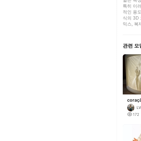
특히 이러
적인 용도
식의 3D
믹스, 복
관련 모
coraçã
LV

172