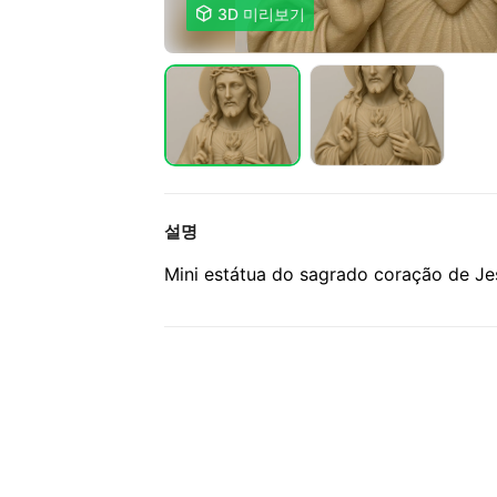

3D 미리보기
설명
Mini estátua do sagrado coração de J