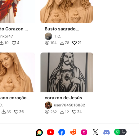
do Corazon de
Busto sagrado
coração de Maria e
nkor47
T.C.
jesus
4

21
10
194
78


rado coração
corazon de Jesús
ia - busto
C.
user7645616882
26

24
85
262
12







