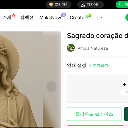

프리미엄

디자이너
작


AI
가게
컬렉션
더
MakeNow
Creator

Sagrado coração 
Amo a Natureza
인쇄 설정
추가하다


클라우드 슬라이스