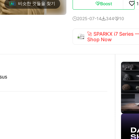
비슷한 것들을 찾기
Boost

2025-07-14
344
10



🚀 SPARKX i7 Series
Shop Now
esus