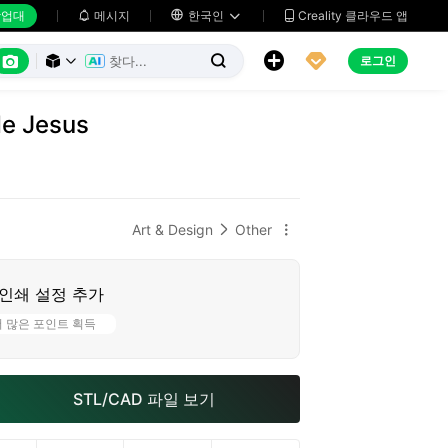
업대
메시지

한국인
Creality 클라우드 앱






로그인



de Jesus
Art & Design
Other


인쇄 설정 추가
더 많은 포인트 획득
STL/CAD 파일 보기